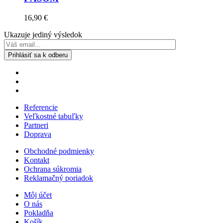
16,90
€
Ukazuje jediný výsledok
Referencie
Veľkostné tabuľky
Partneri
Doprava
Obchodné podmienky
Kontakt
Ochrana súkromia
Reklamačný poriadok
Môj účet
O nás
Pokladňa
Košík