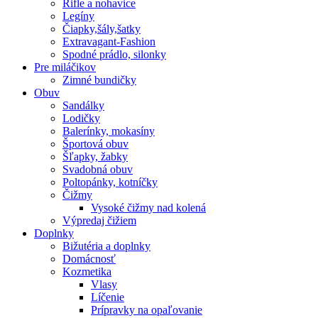
Rifle a nohavice
Legíny
Čiapky,šály,šatky
Extravagant-Fashion
Spodné prádlo, silonky
Pre miláčikov
Zimné bundičky
Obuv
Sandálky
Lodičky
Balerínky, mokasíny
Športová obuv
Šľapky, žabky
Svadobná obuv
Poltopánky, kotníčky
Čižmy
Vysoké čižmy nad kolená
Výpredaj čižiem
Doplnky
Bižutéria a doplnky
Domácnosť
Kozmetika
Vlasy
Líčenie
Prípravky na opaľovanie