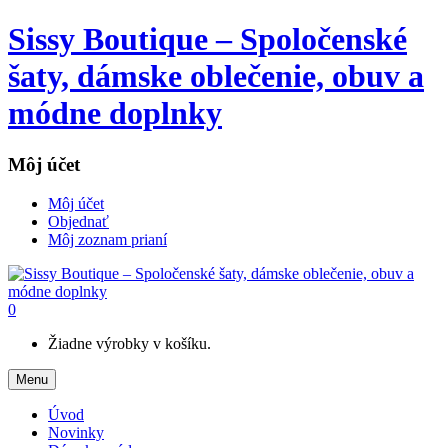
Sissy Boutique – Spoločenské
šaty, dámske oblečenie, obuv a
módne doplnky
Môj účet
Môj účet
Objednať
Môj zoznam prianí
0
Žiadne výrobky v košíku.
Menu
Úvod
Novinky