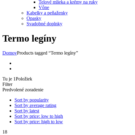
Telové mlieka a krémy na ruky
Vône
Kabelky a peňaženky
Opasky
Svadobné doplnky
Termo legíny
Domov
Products tagged “Termo legíny”
Tu je 1Položiek
Filter
Predvolené zoradenie
Sort by popularity
Sort by average rating
Sort by latest
Sort by price: low to high
Sort by price: high to low
18