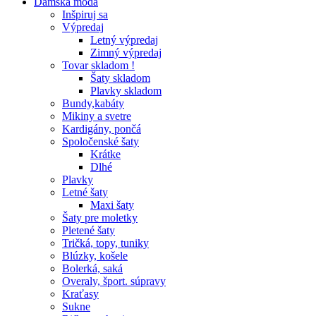
Dámska móda
Inšpiruj sa
Výpredaj
Letný výpredaj
Zimný výpredaj
Tovar skladom !
Šaty skladom
Plavky skladom
Bundy,kabáty
Mikiny a svetre
Kardigány, pončá
Spoločenské šaty
Krátke
Dlhé
Plavky
Letné šaty
Maxi šaty
Šaty pre moletky
Pletené šaty
Tričká, topy, tuniky
Blúzky, košele
Bolerká, saká
Overaly, šport. súpravy
Kraťasy
Sukne