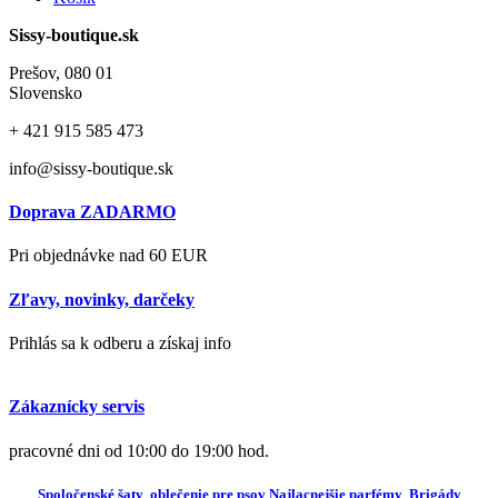
Sissy-boutique.sk
Prešov, 080 01
Slovensko
+ 421
915 585 473
info@sissy-boutique.sk
Doprava ZADARMO
Pri objednávke nad 60 EUR
Zľavy, novinky, darčeky
Prihlás sa k odberu a získaj info
Zákaznícky servis
pracovné dni od 10:00 do 19:00 hod.
Spoločenské šaty
oblečenie pre psov
Najlacnejšie parfémy
Brigády