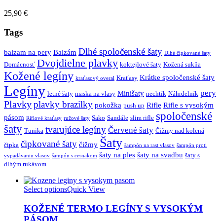
25,90
€
Tags
Dlhé spoločenské šaty
balzam na pery
Balzám
Dlhé čipkované šaty
Dvojdielne plavky
Domácnosť
koktejlové šaty
Kožená sukňa
Kožené legíny
Krátke spoločenské šaty
Kraťasy
kraťasový overal
Legíny
pery
Minišaty
letné šaty
maska na vlasy
nechtík
Náhrdelník
Plavky
plavky brazilky
pokožka
Rifle
Rifle s vysokým
push up
spoločenské
pásom
Sako
Sandále
slim rifle
Riflové kraťasy
ružové šaty
šaty
tvarujúce legíny
Červené šaty
Tunika
Čižmy nad kolená
Šaty
čipkované šaty
čižmy
čipka
šampón na rast vlasov
šampón proti
šaty na ples
šaty na svadbu
šaty s
vypadávaniu vlasov
šampón s cesnakom
dlhým rukávom
Select options
Quick View
KOŽENÉ TERMO LEGÍNY S VYSOKÝM
PÁSOM