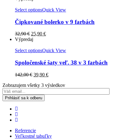
Select options
Quick View
Čipkované bolerko v 9 farbách
32,90
€
25,90
€
Výpredaj
Select options
Quick View
Spoločenské šaty veľ. 38 v 3 farbách
142,00
€
39,90
€
Zobrazujem všetky 3 výsledkov
Referencie
Veľkostné tabuľky