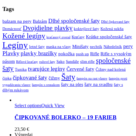
Tags
Dlhé spoločenské šaty
balzam na pery
Balzám
Dlhé čipkované šaty
Dvojdielne plavky
Domácnosť
koktejlové šaty
Kožená sukňa
Kožené legíny
Krátke spoločenské šaty
Kraťasy
kraťasový overal
Legíny
pery
Minišaty
letné šaty
maska na vlasy
nechtík
Náhrdelník
Plavky
plavky brazilky
pokožka
Rifle
Rifle s vysokým
push up
spoločenské
pásom
Sako
Sandále
slim rifle
Riflové kraťasy
ružové šaty
šaty
tvarujúce legíny
Červené šaty
Tunika
Čižmy nad kolená
Šaty
čipkované šaty
čižmy
čipka
šampón na rast vlasov
šampón proti
šaty na ples
šaty na svadbu
šaty s
vypadávaniu vlasov
šampón s cesnakom
dlhým rukávom
Select options
Quick View
ČIPKOVANÉ BOLERKO – 19 FARIEB
23,50
€
Výpredaj