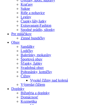
Overaly, šport. súpravy
Kraťasy
Sukne
Rifle a nohavice
Legíny
Čiapky,šály,šatky
Extravagant-Fashion
Spodné prádlo, silonky
Pre miláčikov
Zimné bundičky
Obuv
Sandálky
Lodičky
Balerínky, mokasíny
Športová obuv
Šľapky, žabky
Svadobná obuv
Poltopánky, kotníčky
Čižmy
Vysoké čižmy nad kolená
Výpredaj čižiem
Doplnky
Bižutéria a doplnky
Domácnosť
Kozmetika