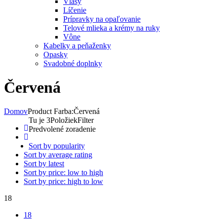
Vlasy
Líčenie
Prípravky na opaľovanie
Telové mlieka a krémy na ruky
Vône
Kabelky a peňaženky
Opasky
Svadobné doplnky
Červená
Domov
Product Farba:
Červená
Tu je 3Položiek
Filter
Predvolené zoradenie
Sort by popularity
Sort by average rating
Sort by latest
Sort by price: low to high
Sort by price: high to low
18
18