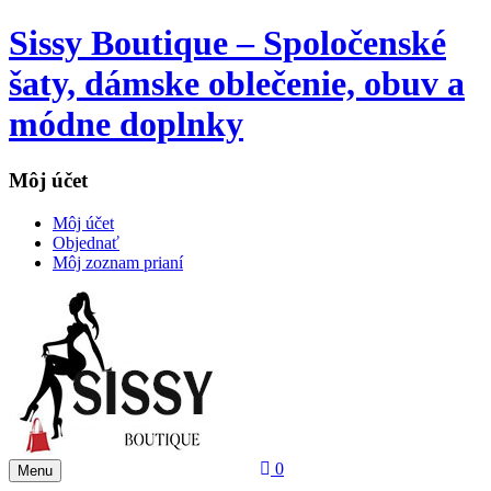
Sissy Boutique – Spoločenské
šaty, dámske oblečenie, obuv a
módne doplnky
Môj účet
Môj účet
Objednať
Môj zoznam prianí
0
Menu