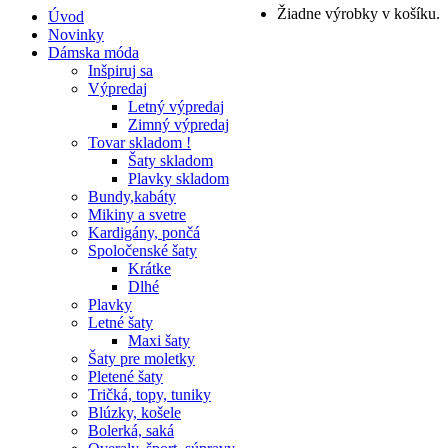
Žiadne výrobky v košíku.
Úvod
Novinky
Dámska móda
Inšpiruj sa
Výpredaj
Letný výpredaj
Zimný výpredaj
Tovar skladom !
Šaty skladom
Plavky skladom
Bundy,kabáty
Mikiny a svetre
Kardigány, pončá
Spoločenské šaty
Krátke
Dlhé
Plavky
Letné šaty
Maxi šaty
Šaty pre moletky
Pletené šaty
Tričká, topy, tuniky
Blúzky, košele
Bolerká, saká