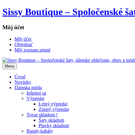
Sissy Boutique – Spoločenské š
Môj účet
Môj účet
Objednať
Môj zoznam prianí
Menu
Úvod
Novinky
Dámska móda
Inšpiruj sa
Výpredaj
Letný výpredaj
Zimný výpredaj
Tovar skladom !
Šaty skladom
Plavky skladom
Bundy,kabáty