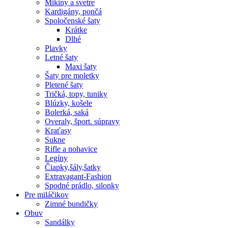
Mikiny a svetre
Kardigány, pončá
Spoločenské šaty
Krátke
Dlhé
Plavky
Letné šaty
Maxi šaty
Šaty pre moletky
Pletené šaty
Tričká, topy, tuniky
Blúzky, košele
Bolerká, saká
Overaly, šport. súpravy
Kraťasy
Sukne
Rifle a nohavice
Legíny
Čiapky,šály,šatky
Extravagant-Fashion
Spodné prádlo, silonky
Pre miláčikov
Zimné bundičky
Obuv
Sandálky