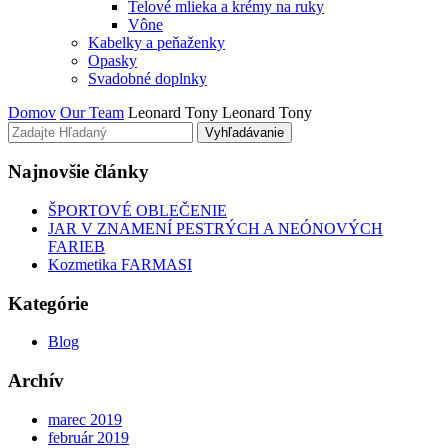
Telové mlieka a krémy na ruky
Vône
Kabelky a peňaženky
Opasky
Svadobné doplnky
Domov
Our Team
Leonard Tony
Leonard Tony
Vyhľadávanie
Najnovšie články
ŠPORTOVÉ OBLEČENIE
JAR V ZNAMENÍ PESTRÝCH A NEÓNOVÝCH
FARIEB
Kozmetika FARMASI
Kategórie
Blog
Archív
marec 2019
február 2019