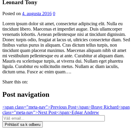
Leonard Tony
Posted on
4. augusta 2016
0
Lorem ipsum dolor sit amet, consectetur adipiscing elit. Nulla eu
tincidunt libero. Maecenas et imperdiet augue. Duis ullamcorper
venenatis lobortis. Aenean pellentesque nisi at tincidunt dignissim.
Donec turpis odio, feugiat at lacus ut, ultricies consectetur diam. Sed
finibus varius purus in aliquam. Cras dictum tellus turpis, non
tincidunt quam placerat maximus. Maecenas aliquam nibh sit amet
mi vestibulum pellentesque eu at ante. Curabitur at aliquam diam.
Mauris eu scelerisque turpis, at viverra dui. Nullam eget pharetra
ligula. Curabitur eu sollicitudin metus. Nullam ac diam iaculis,
dictum urna. Fusce ac enim quam….
Share this on:
Post navigation
<span class="meta-nav">Previous Post</span>Brave Richard
<span
class="meta-nav">Next Post</span>Edgar Andrew