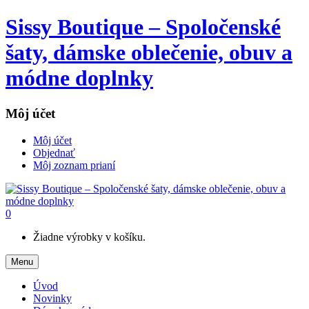
Sissy Boutique – Spoločenské
šaty, dámske oblečenie, obuv a
módne doplnky
Môj účet
Môj účet
Objednať
Môj zoznam prianí
0
Žiadne výrobky v košíku.
Menu
Úvod
Novinky