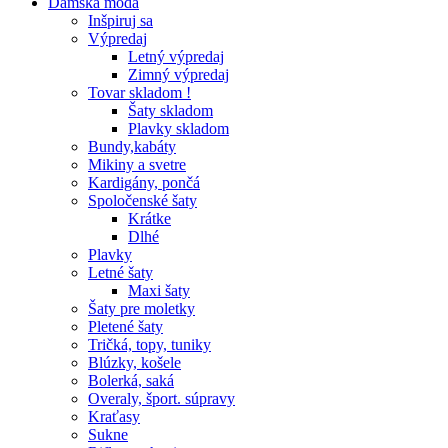
Dámska móda
Inšpiruj sa
Výpredaj
Letný výpredaj
Zimný výpredaj
Tovar skladom !
Šaty skladom
Plavky skladom
Bundy,kabáty
Mikiny a svetre
Kardigány, pončá
Spoločenské šaty
Krátke
Dlhé
Plavky
Letné šaty
Maxi šaty
Šaty pre moletky
Pletené šaty
Tričká, topy, tuniky
Blúzky, košele
Bolerká, saká
Overaly, šport. súpravy
Kraťasy
Sukne