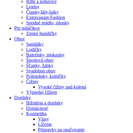
Rifle a nohavice
Legíny
Čiapky,šály,šatky
Extravagant-Fashion
Spodné prádlo, silonky
Pre miláčikov
Zimné bundičky
Obuv
Sandálky
Lodičky
Balerínky, mokasíny
Športová obuv
Šľapky, žabky
Svadobná obuv
Poltopánky, kotníčky
Čižmy
Vysoké čižmy nad kolená
Výpredaj čižiem
Doplnky
Bižutéria a doplnky
Domácnosť
Kozmetika
Vlasy
Líčenie
Prípravky na opaľovanie