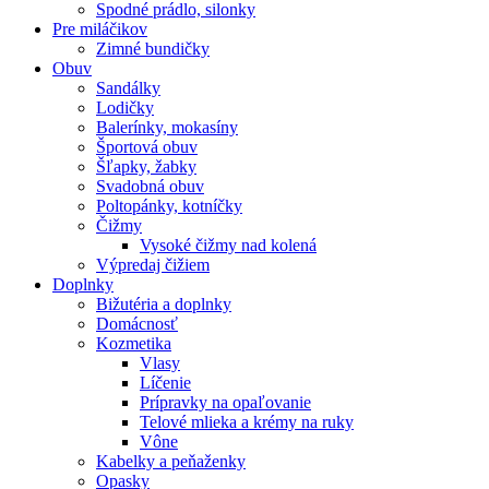
Spodné prádlo, silonky
Pre miláčikov
Zimné bundičky
Obuv
Sandálky
Lodičky
Balerínky, mokasíny
Športová obuv
Šľapky, žabky
Svadobná obuv
Poltopánky, kotníčky
Čižmy
Vysoké čižmy nad kolená
Výpredaj čižiem
Doplnky
Bižutéria a doplnky
Domácnosť
Kozmetika
Vlasy
Líčenie
Prípravky na opaľovanie
Telové mlieka a krémy na ruky
Vône
Kabelky a peňaženky
Opasky