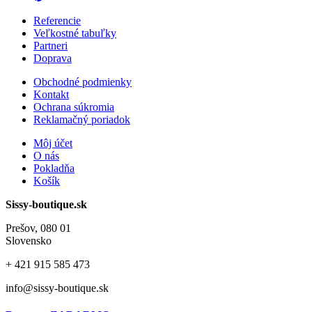
Referencie
Veľkostné tabuľky
Partneri
Doprava
Obchodné podmienky
Kontakt
Ochrana súkromia
Reklamačný poriadok
Môj účet
O nás
Pokladňa
Košík
Sissy-boutique.sk
Prešov, 080 01
Slovensko
+ 421
915 585 473
info@sissy-boutique.sk