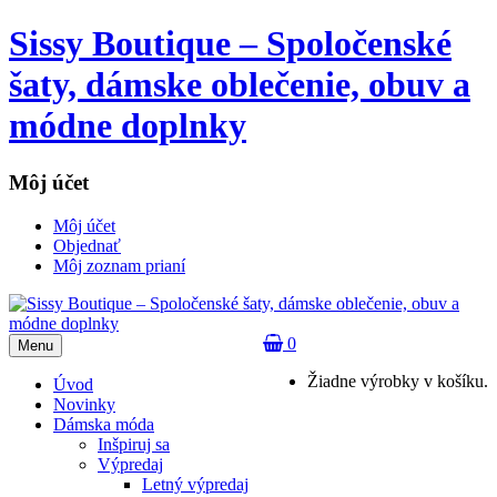
Sissy Boutique – Spoločenské
šaty, dámske oblečenie, obuv a
módne doplnky
Môj účet
Môj účet
Objednať
Môj zoznam prianí
0
Menu
Žiadne výrobky v košíku.
Úvod
Novinky
Dámska móda
Inšpiruj sa
Výpredaj
Letný výpredaj