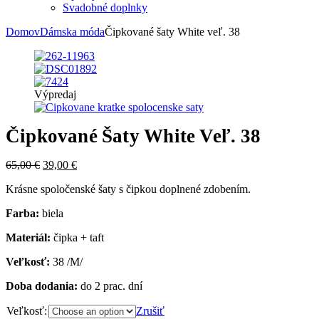
Svadobné doplnky
Domov
Dámska móda
Čipkované šaty White veľ. 38
Výpredaj
Čipkované Šaty White Veľ. 38
65,00
€
39,00
€
Krásne spoločenské šaty s čipkou doplnené zdobením.
Farba:
biela
Materiál:
čipka + taft
Veľkosť:
38 /M/
Doba dodania:
do 2 prac. dní
Veľkosť:
Zrušiť