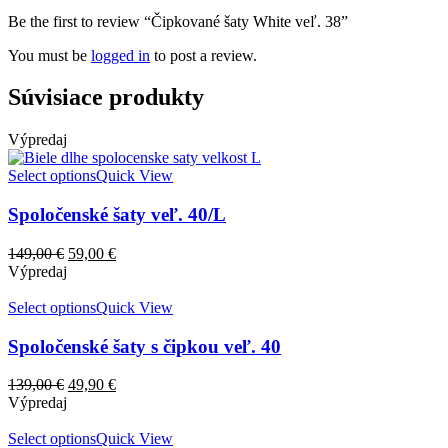
Be the first to review “Čipkované šaty White veľ. 38”
You must be
logged in
to post a review.
Súvisiace produkty
Výpredaj
Select options
Quick View
Spoločenské šaty veľ. 40/L
149,00
€
59,00
€
Výpredaj
Select options
Quick View
Spoločenské šaty s čipkou veľ. 40
139,00
€
49,90
€
Výpredaj
Select options
Quick View