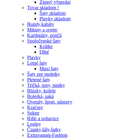
Zimný výpredaj
Tovar skladom !
Šaty skladom
Plavky skladom
Bundy,kabáty
Mikiny a svetre
Kardigány, pončá
Spoločenské šaty
Krátke
Dlhé
Plavky
Letné šaty
Maxi šaty
Šaty pre moletky
Pletené šaty
Tričká, topy, tuniky
Blúzky, košele
Bolerká, saká
Overaly, šport. súpravy
Kraťasy
Sukne
Rifle a nohavice
Legíny
Čiapky,šály,šatky
Extravagant-Fashion