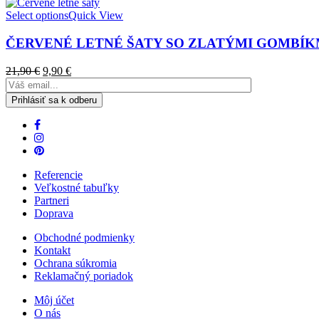
Select options
Quick View
ČERVENÉ LETNÉ ŠATY SO ZLATÝMI GOMBÍK
21,90
€
9,90
€
Referencie
Veľkostné tabuľky
Partneri
Doprava
Obchodné podmienky
Kontakt
Ochrana súkromia
Reklamačný poriadok
Môj účet
O nás