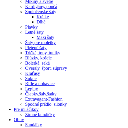
Mikiny a svetre
Kardigány, pončá
Spoločenské šaty
Krátke
Dlhé
Plavky
Letné šaty
Maxi šaty
Šaty pre moletky
Pletené šaty
Tričká, topy, tuniky
Blúzky, košele
Bolerká, saká
Overaly, šport. súpravy
Kraťasy
Sukne
Rifle a nohavice
Legíny
Čiapky,šály,šatky
Extravagant-Fashion
Spodné prádlo, silonky
Pre miláčikov
Zimné bundičky
Obuv
Sandálky