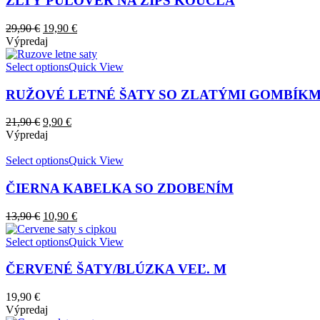
ŽLTÝ PULÓVER NA ZIPS KOUCLA
29,90
€
19,90
€
Výpredaj
Select options
Quick View
RUŽOVÉ LETNÉ ŠATY SO ZLATÝMI GOMBÍKM
21,90
€
9,90
€
Výpredaj
Select options
Quick View
ČIERNA KABELKA SO ZDOBENÍM
13,90
€
10,90
€
Select options
Quick View
ČERVENÉ ŠATY/BLÚZKA VEĽ. M
19,90
€
Výpredaj