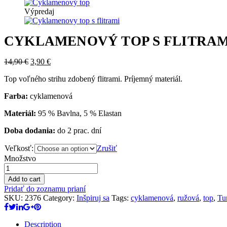
Výpredaj
CYKLAMENOVÝ TOP S FLITRAM
14,90
€
3,90
€
Top voľného strihu zdobený flitrami. Príjemný materiál.
Farba:
cyklamenová
Materiál:
95 % Bavlna, 5 % Elastan
Doba dodania:
do 2 prac. dní
Veľkosť:
Zrušiť
Množstvo
Add to cart
Pridať do zoznamu prianí
SKU:
2376
Category:
Inšpiruj sa
Tags:
cyklamenová
,
ružová
,
top
,
Tu
Description