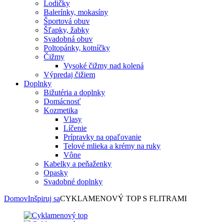
Lodičky
Balerínky, mokasíny
Športová obuv
Šľapky, žabky
Svadobná obuv
Poltopánky, kotníčky
Čižmy
Vysoké čižmy nad kolená
Výpredaj čižiem
Doplnky
Bižutéria a doplnky
Domácnosť
Kozmetika
Vlasy
Líčenie
Prípravky na opaľovanie
Telové mlieka a krémy na ruky
Vône
Kabelky a peňaženky
Opasky
Svadobné doplnky
Domov
Inšpiruj sa
CYKLAMENOVÝ TOP S FLITRAMI