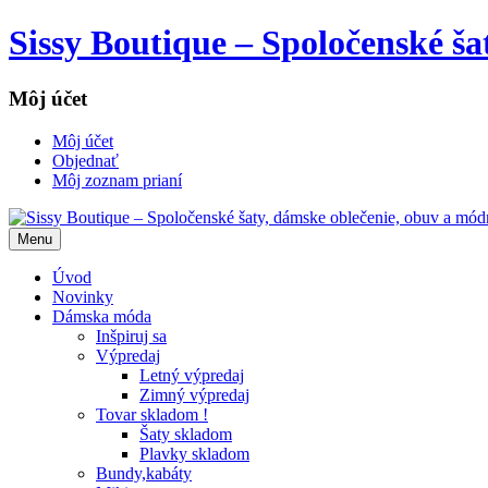
Sissy Boutique – Spoločenské š
Môj účet
Môj účet
Objednať
Môj zoznam prianí
Menu
Úvod
Novinky
Dámska móda
Inšpiruj sa
Výpredaj
Letný výpredaj
Zimný výpredaj
Tovar skladom !
Šaty skladom
Plavky skladom
Bundy,kabáty