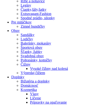
Rifle a nohavice
Legíny
Čiapky,šály,šatky
Extravagant-Fashion
Spodné prádlo, silonky
Pre miláčikov
Zimné bundičky
Obuv
Sandálky
Lodičky
Balerínky, mokasíny
Športová obuv
Šľapky, žabky
Svadobná obuv
Poltopánky, kotníčky
Čižmy
Vysoké čižmy nad kolená
Výpredaj čižiem
Doplnky
Bižutéria a doplnky
Domácnosť
Kozmetika
Vlasy
Líčenie
Prípravky na opaľovanie