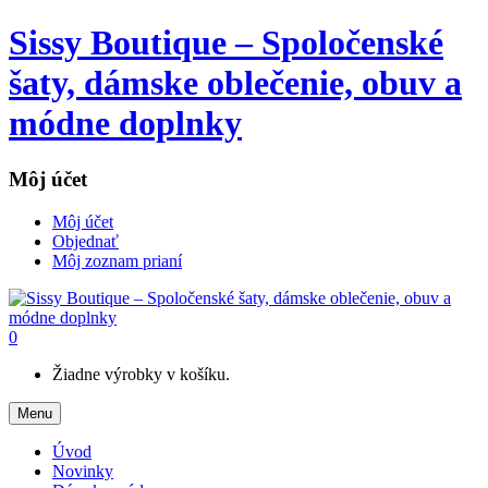
Sissy Boutique – Spoločenské
šaty, dámske oblečenie, obuv a
módne doplnky
Môj účet
Môj účet
Objednať
Môj zoznam prianí
0
Žiadne výrobky v košíku.
Menu
Úvod
Novinky