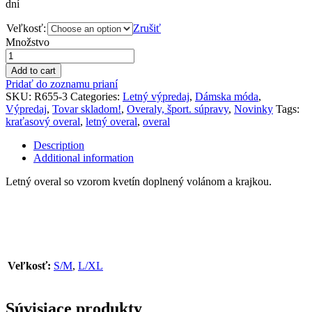
dní
Veľkosť:
Zrušiť
Množstvo
Add to cart
Pridať do zoznamu prianí
SKU:
R655-3
Categories:
Letný výpredaj
,
Dámska móda
,
Výpredaj
,
Tovar skladom!
,
Overaly, šport. súpravy
,
Novinky
Tags:
kraťasový overal
,
letný overal
,
overal
Description
Additional information
Letný overal so vzorom kvetín doplnený volánom a krajkou.
Veľkosť:
S/M
,
L/XL
Súvisiace produkty