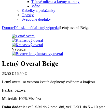
Telové mlieka a krémy na ruky
Vône
Kabelky a peňaženky
Opasky
Svadobné doplnky
Domov
Dámska móda
Letný výpredaj
Letný overal Beige
Výpredaj
Letný Overal Beige
23,50
€
16,50
€
Letný overal so vzorom kvetín doplnený volánom a krajkou.
Farba:
béžová
Materiál:
100% Viskóza
Doba dodania:
veľ. S/M do 2 prac. dní, veľ. L/XL do 5 – 10 prac.