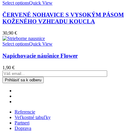
Select options
Quick View
ČERVENÉ NOHAVICE S VYSOKÝM PÁSOM
KOŽENÉHO VZHĽADU KOUCLA
30,90
€
Select options
Quick View
Napichovacie náušnice Flower
1,90
€
Referencie
Veľkostné tabuľky
Partneri
Doprava