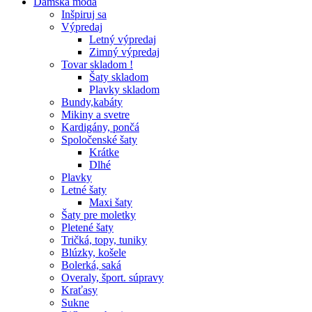
Dámska móda
Inšpiruj sa
Výpredaj
Letný výpredaj
Zimný výpredaj
Tovar skladom !
Šaty skladom
Plavky skladom
Bundy,kabáty
Mikiny a svetre
Kardigány, pončá
Spoločenské šaty
Krátke
Dlhé
Plavky
Letné šaty
Maxi šaty
Šaty pre moletky
Pletené šaty
Tričká, topy, tuniky
Blúzky, košele
Bolerká, saká
Overaly, šport. súpravy
Kraťasy
Sukne