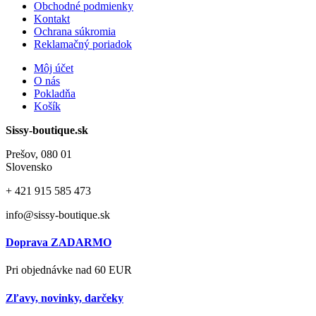
Obchodné podmienky
Kontakt
Ochrana súkromia
Reklamačný poriadok
Môj účet
O nás
Pokladňa
Košík
Sissy-boutique.sk
Prešov, 080 01
Slovensko
+ 421
915 585 473
info@sissy-boutique.sk
Doprava ZADARMO
Pri objednávke nad 60 EUR
Zľavy, novinky, darčeky