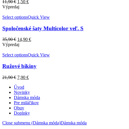
11,90
€
1,50
€
Výpredaj
Select options
Quick View
Spoločenské šaty Multicolor veľ. S
35,90
€
14,90
€
Výpredaj
Select options
Quick View
Ružové bikiny
21,90
€
7,90
€
Úvod
Novinky
Dámska móda
Pre miláčikov
Obuv
Doplnky
Close submenu (Dámska móda)
Dámska móda