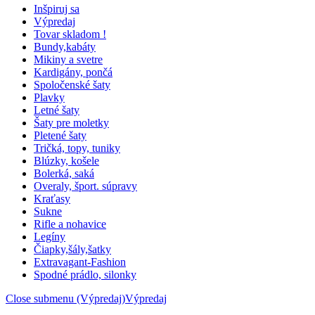
Inšpiruj sa
Výpredaj
Tovar skladom !
Bundy,kabáty
Mikiny a svetre
Kardigány, pončá
Spoločenské šaty
Plavky
Letné šaty
Šaty pre moletky
Pletené šaty
Tričká, topy, tuniky
Blúzky, košele
Bolerká, saká
Overaly, šport. súpravy
Kraťasy
Sukne
Rifle a nohavice
Legíny
Čiapky,šály,šatky
Extravagant-Fashion
Spodné prádlo, silonky
Close submenu (Výpredaj)
Výpredaj