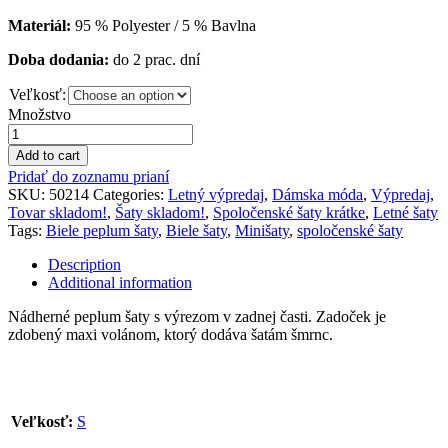
Materiál:
95 % Polyester / 5 % Bavlna
Doba dodania:
do 2 prac. dní
Veľkosť:
Množstvo
Add to cart
Pridať do zoznamu prianí
SKU:
50214
Categories:
Letný výpredaj
,
Dámska móda
,
Výpredaj
,
Tovar skladom!
,
Šaty skladom!
,
Spoločenské šaty krátke
,
Letné šaty
Tags:
Biele peplum šaty
,
Biele šaty
,
Minišaty
,
spoločenské šaty
Description
Additional information
Nádherné peplum šaty s výrezom v zadnej časti. Zadoček je
zdobený maxi volánom, ktorý dodáva šatám šmrnc.
Veľkosť:
S