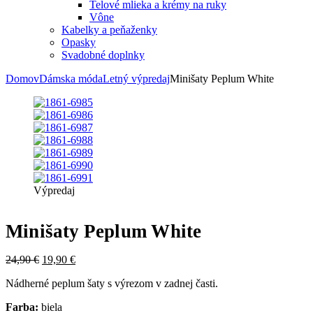
Telové mlieka a krémy na ruky
Vône
Kabelky a peňaženky
Opasky
Svadobné doplnky
Domov
Dámska móda
Letný výpredaj
Minišaty Peplum White
Výpredaj
Minišaty Peplum White
24,90
€
19,90
€
Nádherné peplum šaty s výrezom v zadnej časti.
Farba:
biela