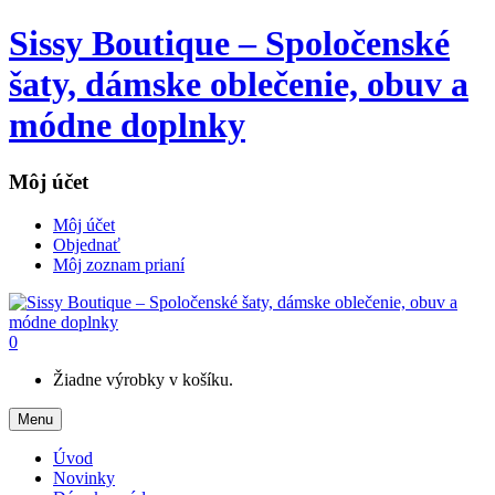
Sissy Boutique – Spoločenské
šaty, dámske oblečenie, obuv a
módne doplnky
Môj účet
Môj účet
Objednať
Môj zoznam prianí
0
Žiadne výrobky v košíku.
Menu
Úvod
Novinky