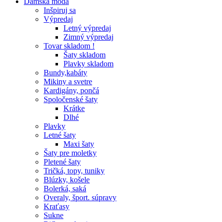
Dámska móda
Inšpiruj sa
Výpredaj
Letný výpredaj
Zimný výpredaj
Tovar skladom !
Šaty skladom
Plavky skladom
Bundy,kabáty
Mikiny a svetre
Kardigány, pončá
Spoločenské šaty
Krátke
Dlhé
Plavky
Letné šaty
Maxi šaty
Šaty pre moletky
Pletené šaty
Tričká, topy, tuniky
Blúzky, košele
Bolerká, saká
Overaly, šport. súpravy
Kraťasy
Sukne