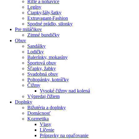
Rifle a nohavice
Legíny
Čiapky,šály,šatky
Extravagant-Fashion
Spodné prádlo, silonky
Pre miláčikov
Zimné bundičky
Obuv
Sandálky
Lodičky
Balerínky, mokasíny
Športová obuv
Šľapky, žabky
Svadobná obuv
Poltopánky, kotníčky
Čižmy
Vysoké čižmy nad kolená
Výpredaj čižiem
Doplnky
Bižutéria a doplnky
Domácnosť
Kozmetika
Vlasy
Líčenie
Prípravky na opaľovanie