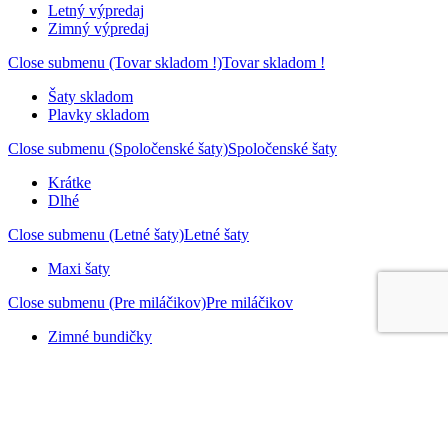
Letný výpredaj
Zimný výpredaj
Close submenu (Tovar skladom !)
Tovar skladom !
Šaty skladom
Plavky skladom
Close submenu (Spoločenské šaty)
Spoločenské šaty
Krátke
Dlhé
Close submenu (Letné šaty)
Letné šaty
Maxi šaty
Close submenu (Pre miláčikov)
Pre miláčikov
Zimné bundičky
Close submenu (Obuv)
Obuv
Sandálky
Lodičky
Balerínky, mokasíny