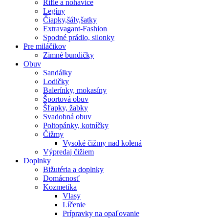
Rifle a nohavice
Legíny
Čiapky,šály,šatky
Extravagant-Fashion
Spodné prádlo, silonky
Pre miláčikov
Zimné bundičky
Obuv
Sandálky
Lodičky
Balerínky, mokasíny
Športová obuv
Šľapky, žabky
Svadobná obuv
Poltopánky, kotníčky
Čižmy
Vysoké čižmy nad kolená
Výpredaj čižiem
Doplnky
Bižutéria a doplnky
Domácnosť
Kozmetika
Vlasy
Líčenie
Prípravky na opaľovanie