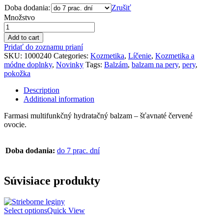
Doba dodania:
Zrušiť
Množstvo
Add to cart
Pridať do zoznamu prianí
SKU:
1000240
Categories:
Kozmetika
,
Líčenie
,
Kozmetika a
módne doplnky
,
Novinky
Tags:
Balzám
,
balzam na pery
,
pery
,
pokožka
Description
Additional information
Farmasi multifunkčný hydratačný balzam – šťavnaté červené
ovocie.
Doba dodania:
do 7 prac. dní
Súvisiace produkty
Select options
Quick View