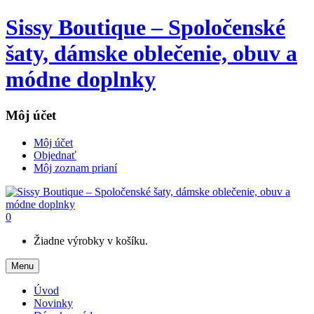
Sissy Boutique – Spoločenské
šaty, dámske oblečenie, obuv a
módne doplnky
Môj účet
Môj účet
Objednať
Môj zoznam prianí
0
Žiadne výrobky v košíku.
Menu
Úvod
Novinky