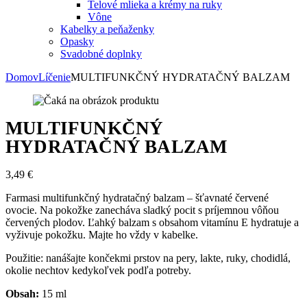
Telové mlieka a krémy na ruky
Vône
Kabelky a peňaženky
Opasky
Svadobné doplnky
Domov
Líčenie
MULTIFUNKČNÝ HYDRATAČNÝ BALZAM
MULTIFUNKČNÝ
HYDRATAČNÝ BALZAM
3,49
€
Farmasi multifunkčný hydratačný balzam – šťavnaté červené
ovocie. Na pokožke zanecháva sladký pocit s príjemnou vôňou
červených plodov. Ľahký balzam s obsahom vitamínu E hydratuje a
vyživuje pokožku. Majte ho vždy v kabelke.
Použitie: nanášajte končekmi prstov na pery, lakte, ruky, chodidlá,
okolie nechtov kedykoľvek podľa potreby.
Obsah:
15 ml