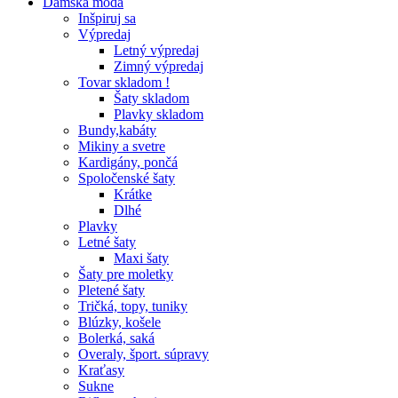
Dámska móda
Inšpiruj sa
Výpredaj
Letný výpredaj
Zimný výpredaj
Tovar skladom !
Šaty skladom
Plavky skladom
Bundy,kabáty
Mikiny a svetre
Kardigány, pončá
Spoločenské šaty
Krátke
Dlhé
Plavky
Letné šaty
Maxi šaty
Šaty pre moletky
Pletené šaty
Tričká, topy, tuniky
Blúzky, košele
Bolerká, saká
Overaly, šport. súpravy
Kraťasy
Sukne