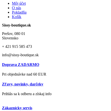
Môj účet
O nás
Pokladňa
Košík
Sissy-boutique.sk
Prešov, 080 01
Slovensko
+ 421
915 585 473
info@sissy-boutique.sk
Doprava ZADARMO
Pri objednávke nad 60 EUR
Zľavy, novinky, darčeky
Prihlás sa k odberu a získaj info
Zákaznícky servis