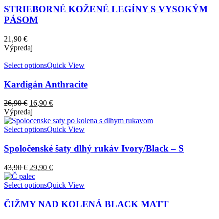
STRIEBORNÉ KOŽENÉ LEGÍNY S VYSOKÝM
PÁSOM
21,90
€
Výpredaj
Select options
Quick View
Kardigán Anthracite
26,90
€
16,90
€
Výpredaj
Select options
Quick View
Spoločenské šaty dlhý rukáv Ivory/Black – S
43,90
€
29,90
€
Select options
Quick View
ČIŽMY NAD KOLENÁ BLACK MATT