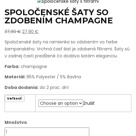
SPOLOČENSKÉ ŠATY SO
ZDOBENÍM CHAMPAGNE
37,90
€
27,90
€
Spoločenské šaty na ramienka so zdobením vo farbe
šampanského. Vrchná časť šiat je zdobená flitrami. Šaty sú
v zadnej časti predĺžené čo dodáva šatám eleganciu.
Farba:
champagne
Materiál:
95% Polyester / 5% Bavlna
Doba dodania:
do 2 prac. dní
Veľkosť:
Zrušiť
Množstvo