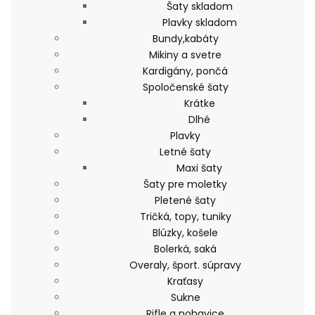
Šaty skladom
Plavky skladom
Bundy,kabáty
Mikiny a svetre
Kardigány, pončá
Spoločenské šaty
Krátke
Dlhé
Plavky
Letné šaty
Maxi šaty
Šaty pre moletky
Pletené šaty
Tričká, topy, tuniky
Blúzky, košele
Bolerká, saká
Overaly, šport. súpravy
Kraťasy
Sukne
Rifle a nohavice