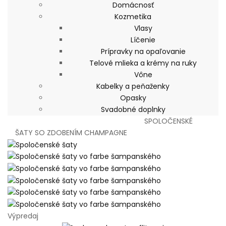
Domácnosť
Kozmetika
Vlasy
Líčenie
Prípravky na opaľovanie
Telové mlieka a krémy na ruky
Vône
Kabelky a peňaženky
Opasky
Svadobné doplnky
Domov
Dámska móda
Letný výpredaj
SPOLOČENSKÉ
ŠATY SO ZDOBENÍM CHAMPAGNE
Výpredaj