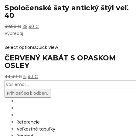
Spoločenské šaty antický štýl veľ.
40
89,00
€
39,90
€
Výpredaj
Select options
Quick View
ČERVENÝ KABÁT S OPASKOM
OSLEY
44,90
€
15,90
€
Referencie
Veľkostné tabuľky
Partneri