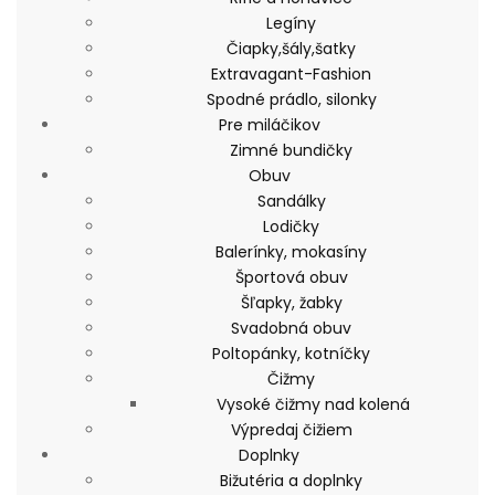
Legíny
Čiapky,šály,šatky
Extravagant-Fashion
Spodné prádlo, silonky
Pre miláčikov
Zimné bundičky
Obuv
Sandálky
Lodičky
Balerínky, mokasíny
Športová obuv
Šľapky, žabky
Svadobná obuv
Poltopánky, kotníčky
Čižmy
Vysoké čižmy nad kolená
Výpredaj čižiem
Doplnky
Bižutéria a doplnky