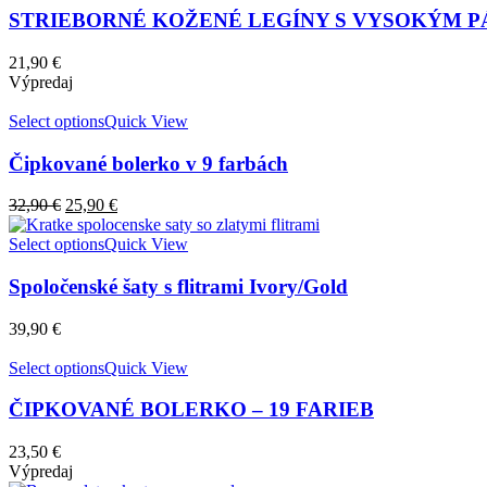
STRIEBORNÉ KOŽENÉ LEGÍNY S VYSOKÝM 
21,90
€
Výpredaj
Select options
Quick View
Čipkované bolerko v 9 farbách
32,90
€
25,90
€
Select options
Quick View
Spoločenské šaty s flitrami Ivory/Gold
39,90
€
Select options
Quick View
ČIPKOVANÉ BOLERKO – 19 FARIEB
23,50
€
Výpredaj