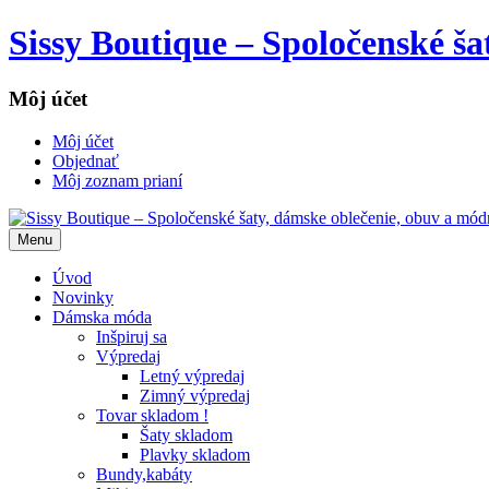
Sissy Boutique – Spoločenské š
Môj účet
Môj účet
Objednať
Môj zoznam prianí
Menu
Úvod
Novinky
Dámska móda
Inšpiruj sa
Výpredaj
Letný výpredaj
Zimný výpredaj
Tovar skladom !
Šaty skladom
Plavky skladom
Bundy,kabáty