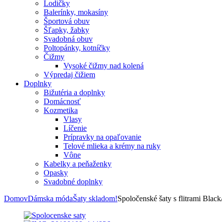
Lodičky
Balerínky, mokasíny
Športová obuv
Šľapky, žabky
Svadobná obuv
Poltopánky, kotníčky
Čižmy
Vysoké čižmy nad kolená
Výpredaj čižiem
Doplnky
Bižutéria a doplnky
Domácnosť
Kozmetika
Vlasy
Líčenie
Prípravky na opaľovanie
Telové mlieka a krémy na ruky
Vône
Kabelky a peňaženky
Opasky
Svadobné doplnky
Domov
Dámska móda
Šaty skladom!
Spoločenské šaty s flitrami Blac