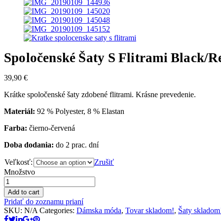
Spoločenské Šaty S Flitrami Black/R
39,90
€
Krátke spoločenské šaty zdobené flitrami. Krásne prevedenie.
Materiál:
92 % Polyester, 8 % Elastan
Farba:
čierno-červená
Doba dodania:
do 2 prac. dní
Veľkosť:
Zrušiť
Množstvo
Add to cart
Pridať do zoznamu prianí
SKU:
N/A
Categories:
Dámska móda
,
Tovar skladom!
,
Šaty skladom