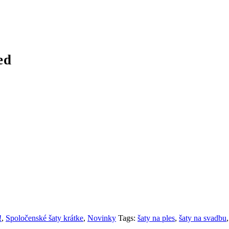
ed
!
,
Spoločenské šaty krátke
,
Novinky
Tags:
šaty na ples
,
šaty na svadbu