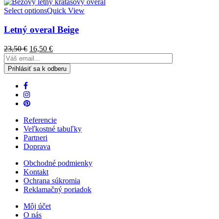
Select options
Quick View
Letný overal Beige
23,50
€
16,50
€
Referencie
Veľkostné tabuľky
Partneri
Doprava
Obchodné podmienky
Kontakt
Ochrana súkromia
Reklamačný poriadok
Môj účet
O nás