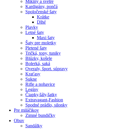
Mikiny a svetre
Kardigány, pončá
Spoločenské šaty
Krátke
Dlhé
Plavky
Letné šaty
Maxi šaty
Šaty pre moletky
Pletené šaty
Tričká, topy, tuniky
Blúzky, košele
Bolerká, saká
Overaly, šport. súpravy
Kraťasy
Sukne
Rifle a nohavice
Legíny
Čiapky,šály,šatky
Extravagant-Fashion
Spodné prádlo, silonky
Pre miláčikov
Zimné bundičky
Obuv
Sandálky