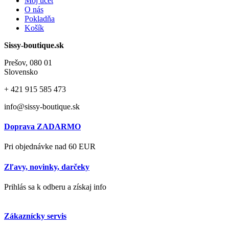
Môj účet
O nás
Pokladňa
Košík
Sissy-boutique.sk
Prešov, 080 01
Slovensko
+ 421
915 585 473
info@sissy-boutique.sk
Doprava ZADARMO
Pri objednávke nad 60 EUR
Zľavy, novinky, darčeky
Prihlás sa k odberu a získaj info
Zákaznícky servis