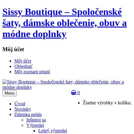
Sissy Boutique – Spoločenské
šaty, dámske oblečenie, obuv a
módne doplnky
Môj účet
Môj účet
Objednať
Môj zoznam prianí
0
Menu
Žiadne výrobky v košíku.
Úvod
Novinky
Dámska móda
Inšpiruj sa
Výpredaj
Letný výpredaj