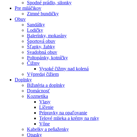
Spodné prádlo, silonky
Pre miláčikov
Zimné bundičky
Obuv
Sandálky
Lodičky
Balerínky, mokasíny
Športová obuv
Šľapky, žabky
Svadobná obuv
Poltopánky, kotníčky
Čižmy
Vysoké čižmy nad kolená
Výpredaj čižiem
Doplnky
Bižutéria a doplnky
Domácnosť
Kozmetika
Vlasy
Líčenie
Prípravky na opaľovanie
Telové mlieka a krémy na ruky
Vône
Kabelky a peňaženky
Opasky