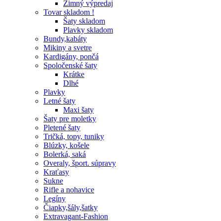
Zimný výpredaj
Tovar skladom !
Šaty skladom
Plavky skladom
Bundy,kabáty
Mikiny a svetre
Kardigány, pončá
Spoločenské šaty
Krátke
Dlhé
Plavky
Letné šaty
Maxi šaty
Šaty pre moletky
Pletené šaty
Tričká, topy, tuniky
Blúzky, košele
Bolerká, saká
Overaly, šport. súpravy
Kraťasy
Sukne
Rifle a nohavice
Legíny
Čiapky,šály,šatky
Extravagant-Fashion