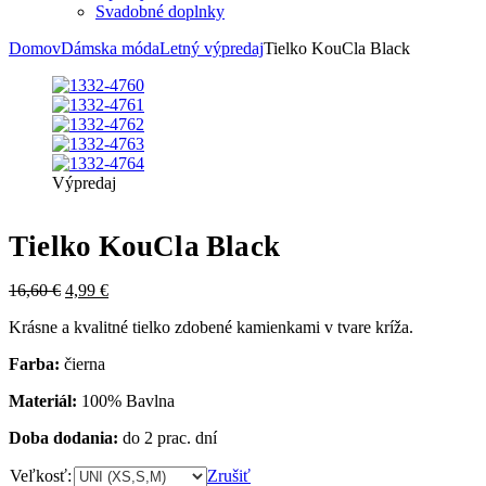
Svadobné doplnky
Domov
Dámska móda
Letný výpredaj
Tielko KouCla Black
Výpredaj
Tielko KouCla Black
16,60
€
4,99
€
Krásne a kvalitné tielko zdobené kamienkami v tvare kríža.
Farba:
čierna
Materiál:
100% Bavlna
Doba dodania:
do 2 prac. dní
Veľkosť:
Zrušiť