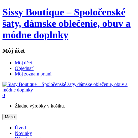
Sissy Boutique – Spoločenské
šaty, dámske oblečenie, obuv a
módne doplnky
Môj účet
Môj účet
Objednať
Môj zoznam prianí
0
Žiadne výrobky v košíku.
Menu
Úvod
Novinky