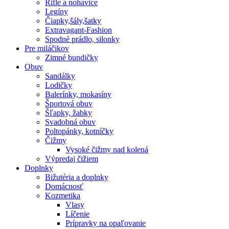
Rifle a nohavice
Legíny
Čiapky,šály,šatky
Extravagant-Fashion
Spodné prádlo, silonky
Pre miláčikov
Zimné bundičky
Obuv
Sandálky
Lodičky
Balerínky, mokasíny
Športová obuv
Šľapky, žabky
Svadobná obuv
Poltopánky, kotníčky
Čižmy
Vysoké čižmy nad kolená
Výpredaj čižiem
Doplnky
Bižutéria a doplnky
Domácnosť
Kozmetika
Vlasy
Líčenie
Prípravky na opaľovanie