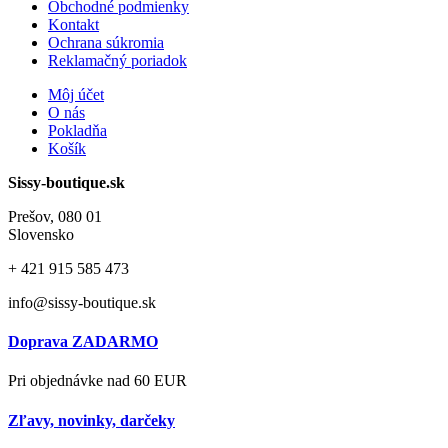
Obchodné podmienky
Kontakt
Ochrana súkromia
Reklamačný poriadok
Môj účet
O nás
Pokladňa
Košík
Sissy-boutique.sk
Prešov, 080 01
Slovensko
+ 421
915 585 473
info@sissy-boutique.sk
Doprava ZADARMO
Pri objednávke nad 60 EUR
Zľavy, novinky, darčeky