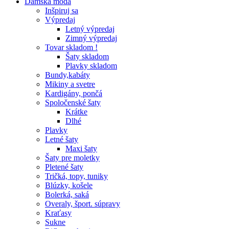
Dámska móda
Inšpiruj sa
Výpredaj
Letný výpredaj
Zimný výpredaj
Tovar skladom !
Šaty skladom
Plavky skladom
Bundy,kabáty
Mikiny a svetre
Kardigány, pončá
Spoločenské šaty
Krátke
Dlhé
Plavky
Letné šaty
Maxi šaty
Šaty pre moletky
Pletené šaty
Tričká, topy, tuniky
Blúzky, košele
Bolerká, saká
Overaly, šport. súpravy
Kraťasy
Sukne