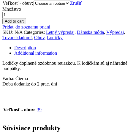
Veľkosť - obuv:
Zrušiť
Množstvo
Add to cart
Pridať do zoznamu prianí
SKU:
N/A
Categories:
Letný výpredaj
,
Dámska móda
,
Výpredaj
,
Tovar skladom!
,
Obuv
,
Lodičky
Description
Additional information
Lodičky doplnené ozdobnou retiazkou. K lodičkám sú aj náhradné
podpätky.
Farba: Čierna
Doba dodania: do 2 prac. dní
Veľkosť - obuv:
39
Súvisiace produkty