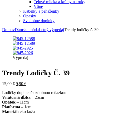
Telové mlieka a krémy na ruky
Vône
Kabelky a peňaženky
Opasky
Svadobné doplnky
Domov
Dámska móda
Letný výpredaj
Trendy lodičky č. 39
Výpredaj
Trendy Lodičky Č. 39
15,00
€
9,90
€
Lodičky doplnené ozdobnou retiazkou.
Vnútorná dĺžka
– 25cm
Opätok
– 11cm
Platforma –
1cm
Materiál:
eko koža