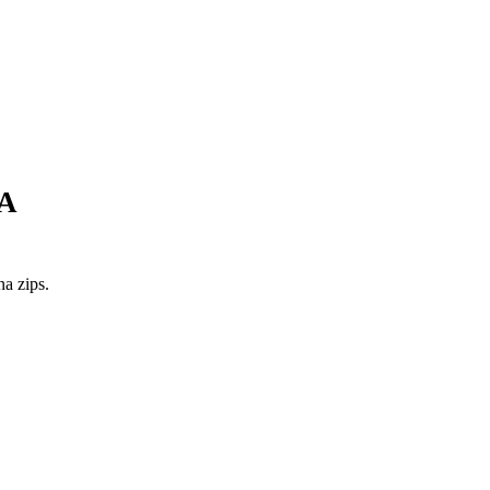
A
a zips.