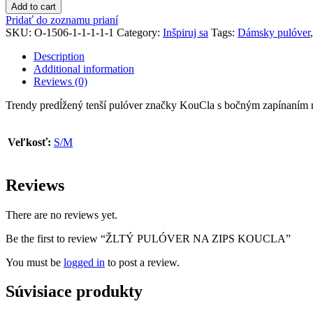
Add to cart
Pridať do zoznamu prianí
SKU:
O-1506-1-1-1-1-1
Category:
Inšpiruj sa
Tags:
Dámsky pulóver
Description
Additional information
Reviews (0)
Trendy predĺžený tenší pulóver značky KouCla s bočným zapínaním na 
Veľkosť:
S/M
Reviews
There are no reviews yet.
Be the first to review “ŽLTÝ PULÓVER NA ZIPS KOUCLA”
You must be
logged in
to post a review.
Súvisiace produkty