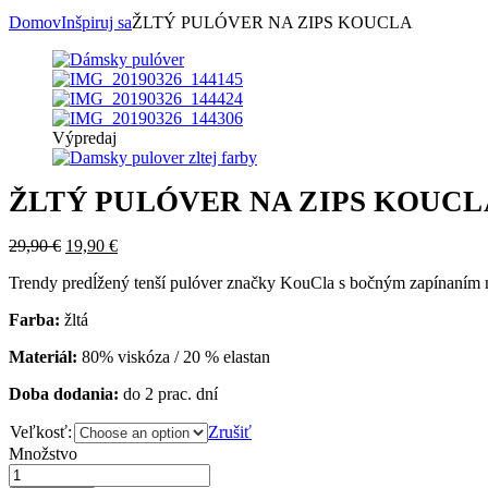
Domov
Inšpiruj sa
ŽLTÝ PULÓVER NA ZIPS KOUCLA
Výpredaj
ŽLTÝ PULÓVER NA ZIPS KOUCL
29,90
€
19,90
€
Trendy predĺžený tenší pulóver značky KouCla s bočným zapínaním n
Farba:
žltá
Materiál:
80% viskóza / 20 % elastan
Doba dodania:
do 2 prac. dní
Veľkosť:
Zrušiť
Množstvo