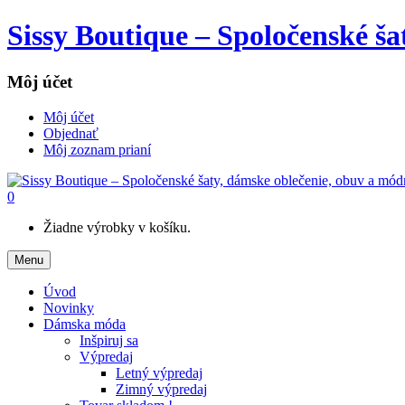
Sissy Boutique – Spoločenské š
Môj účet
Môj účet
Objednať
Môj zoznam prianí
0
Žiadne výrobky v košíku.
Menu
Úvod
Novinky
Dámska móda
Inšpiruj sa
Výpredaj
Letný výpredaj
Zimný výpredaj