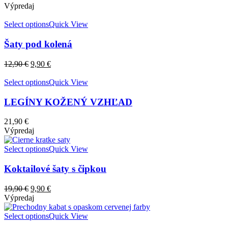
Výpredaj
Select options
Quick View
Šaty pod kolená
12,90
€
9,90
€
Select options
Quick View
LEGÍNY KOŽENÝ VZHĽAD
21,90
€
Výpredaj
Select options
Quick View
Koktailové šaty s čipkou
19,90
€
9,90
€
Výpredaj
Select options
Quick View