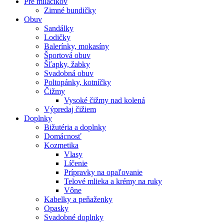
Pre miláčikov
Zimné bundičky
Obuv
Sandálky
Lodičky
Balerínky, mokasíny
Športová obuv
Šľapky, žabky
Svadobná obuv
Poltopánky, kotníčky
Čižmy
Vysoké čižmy nad kolená
Výpredaj čižiem
Doplnky
Bižutéria a doplnky
Domácnosť
Kozmetika
Vlasy
Líčenie
Prípravky na opaľovanie
Telové mlieka a krémy na ruky
Vône
Kabelky a peňaženky
Opasky
Svadobné doplnky