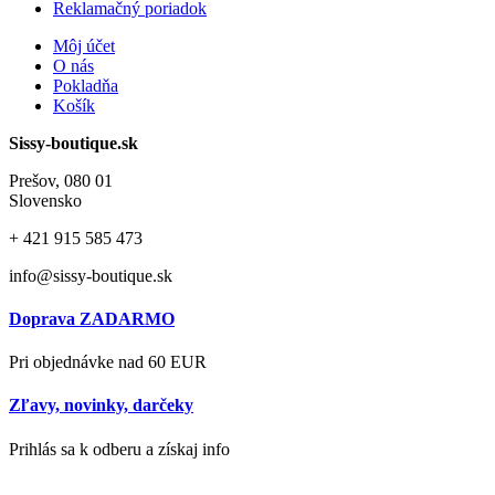
Reklamačný poriadok
Môj účet
O nás
Pokladňa
Košík
Sissy-boutique.sk
Prešov, 080 01
Slovensko
+ 421
915 585 473
info@sissy-boutique.sk
Doprava ZADARMO
Pri objednávke nad 60 EUR
Zľavy, novinky, darčeky
Prihlás sa k odberu a získaj info