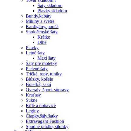
Tovar skladom !
Šaty skladom
Plavky skladom
Bundy,kabáty
Mikiny a svetre
Kardigány, pončá
Spoločenské šaty
Krátke
Dlhé
Plavky
Letné šaty
Maxi šaty
Šaty pre moletky
Pletené šaty
Tričká, topy, tuniky
Blúzky, košele
Bolerká, saká
Overaly, šport. súpravy
Kraťasy
Sukne
Rifle a nohavice
Legíny
Čiapky,šály,šatky
Extravagant-Fashion
Spodné prádlo, silonky