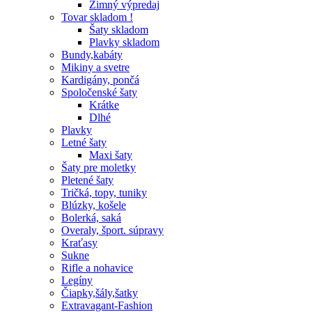
Zimný výpredaj
Tovar skladom !
Šaty skladom
Plavky skladom
Bundy,kabáty
Mikiny a svetre
Kardigány, pončá
Spoločenské šaty
Krátke
Dlhé
Plavky
Letné šaty
Maxi šaty
Šaty pre moletky
Pletené šaty
Tričká, topy, tuniky
Blúzky, košele
Bolerká, saká
Overaly, šport. súpravy
Kraťasy
Sukne
Rifle a nohavice
Legíny
Čiapky,šály,šatky
Extravagant-Fashion