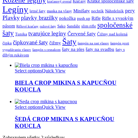
Kožené legíny
Krátke spoločenské šaty
Kraťasy
kraťasový overal
Legíny
pery
Minišaty
letné šaty
maska na vlasy
nechtík
Náhrdelník
Plavky
plavky brazilky
pokožka
Rifle
Rifle s vysokým
push up
spoločenské
pásom
Sako
Sandále
slim rifle
Riflové kraťasy
ružové šaty
šaty
tvarujúce legíny
Červené šaty
Tunika
Čižmy nad kolená
Šaty
čipkované šaty
čižmy
čipka
šampón na rast vlasov
šampón proti
šaty na ples
šaty na svadbu
šaty s
vypadávaniu vlasov
šampón s cesnakom
dlhým rukávom
Select options
Quick View
BIELA CROP MIKINA S KAPUCŇOU
KOUCLA
Select options
Quick View
ŠEDÁ CROP MIKINA S KAPUCŇOU
KOUCLA
Zobrazujem všetky 2 výsledkov