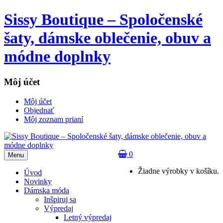
Sissy Boutique – Spoločenské
šaty, dámske oblečenie, obuv a
módne doplnky
Môj účet
Môj účet
Objednať
Môj zoznam prianí
0
Menu
Žiadne výrobky v košíku.
Úvod
Novinky
Dámska móda
Inšpiruj sa
Výpredaj
Letný výpredaj