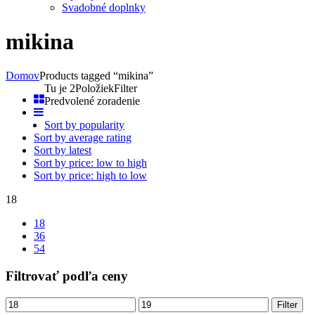
Svadobné doplnky
mikina
Domov
Products tagged “mikina”
Tu je 2Položiek
Filter
Predvolené zoradenie
Sort by popularity
Sort by average rating
Sort by latest
Sort by price: low to high
Sort by price: high to low
18
18
36
54
Filtrovať podľa ceny
Filter