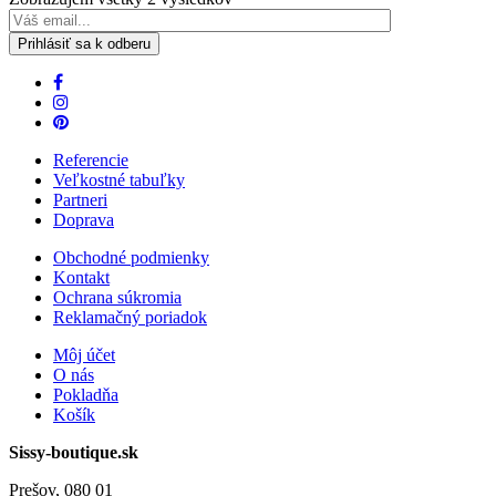
Referencie
Veľkostné tabuľky
Partneri
Doprava
Obchodné podmienky
Kontakt
Ochrana súkromia
Reklamačný poriadok
Môj účet
O nás
Pokladňa
Košík
Sissy-boutique.sk
Prešov, 080 01