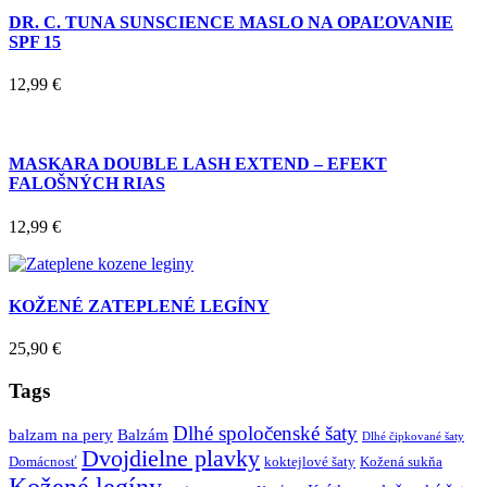
DR. C. TUNA SUNSCIENCE MASLO NA OPAĽOVANIE
SPF 15
12,99
€
MASKARA DOUBLE LASH EXTEND – EFEKT
FALOŠNÝCH RIAS
12,99
€
KOŽENÉ ZATEPLENÉ LEGÍNY
25,90
€
Tags
Dlhé spoločenské šaty
balzam na pery
Balzám
Dlhé čipkované šaty
Dvojdielne plavky
Domácnosť
koktejlové šaty
Kožená sukňa