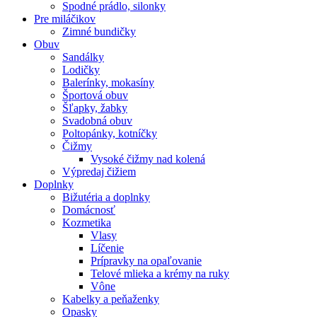
Spodné prádlo, silonky
Pre miláčikov
Zimné bundičky
Obuv
Sandálky
Lodičky
Balerínky, mokasíny
Športová obuv
Šľapky, žabky
Svadobná obuv
Poltopánky, kotníčky
Čižmy
Vysoké čižmy nad kolená
Výpredaj čižiem
Doplnky
Bižutéria a doplnky
Domácnosť
Kozmetika
Vlasy
Líčenie
Prípravky na opaľovanie
Telové mlieka a krémy na ruky
Vône
Kabelky a peňaženky
Opasky