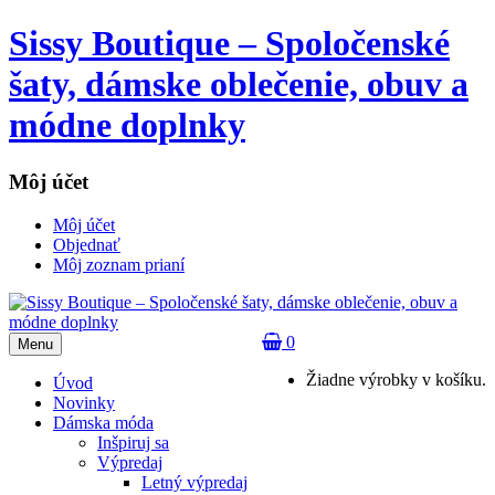
Sissy Boutique – Spoločenské
šaty, dámske oblečenie, obuv a
módne doplnky
Môj účet
Môj účet
Objednať
Môj zoznam prianí
0
Menu
Žiadne výrobky v košíku.
Úvod
Novinky
Dámska móda
Inšpiruj sa
Výpredaj
Letný výpredaj