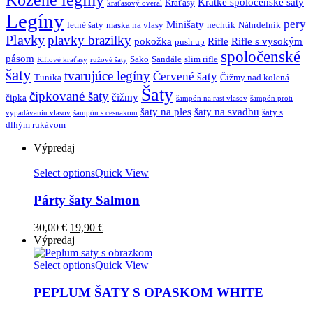
Kožené legíny
Krátke spoločenské šaty
Kraťasy
kraťasový overal
Legíny
pery
Minišaty
letné šaty
maska na vlasy
nechtík
Náhrdelník
Plavky
plavky brazilky
pokožka
Rifle
Rifle s vysokým
push up
spoločenské
pásom
Sako
Sandále
slim rifle
Riflové kraťasy
ružové šaty
šaty
tvarujúce legíny
Červené šaty
Tunika
Čižmy nad kolená
Šaty
čipkované šaty
čižmy
čipka
šampón na rast vlasov
šampón proti
šaty na ples
šaty na svadbu
šaty s
vypadávaniu vlasov
šampón s cesnakom
dlhým rukávom
Výpredaj
Select options
Quick View
Párty šaty Salmon
30,00
€
19,90
€
Výpredaj
Select options
Quick View
PEPLUM ŠATY S OPASKOM WHITE