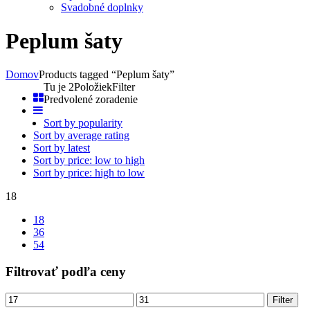
Svadobné doplnky
Peplum šaty
Domov
Products tagged “Peplum šaty”
Tu je 2Položiek
Filter
Predvolené zoradenie
Sort by popularity
Sort by average rating
Sort by latest
Sort by price: low to high
Sort by price: high to low
18
18
36
54
Filtrovať podľa ceny
Filter