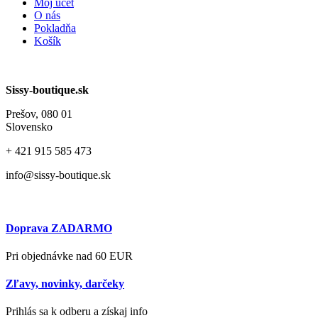
Môj účet
O nás
Pokladňa
Košík
Sissy-boutique.sk
Prešov, 080 01
Slovensko
+ 421
915 585 473
info@sissy-boutique.sk
Doprava ZADARMO
Pri objednávke nad 60 EUR
Zľavy, novinky, darčeky
Prihlás sa k odberu a získaj info