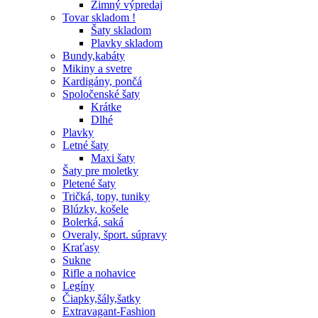
Zimný výpredaj
Tovar skladom !
Šaty skladom
Plavky skladom
Bundy,kabáty
Mikiny a svetre
Kardigány, pončá
Spoločenské šaty
Krátke
Dlhé
Plavky
Letné šaty
Maxi šaty
Šaty pre moletky
Pletené šaty
Tričká, topy, tuniky
Blúzky, košele
Bolerká, saká
Overaly, šport. súpravy
Kraťasy
Sukne
Rifle a nohavice
Legíny
Čiapky,šály,šatky
Extravagant-Fashion