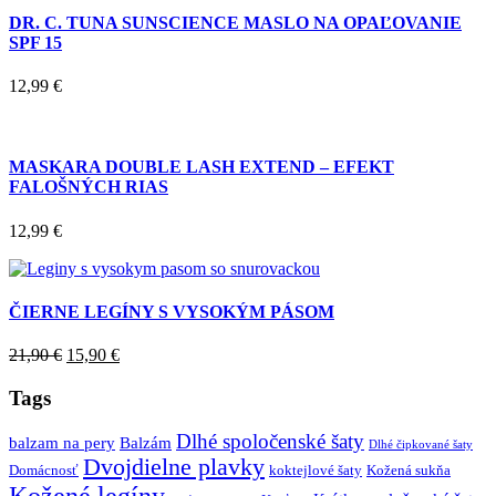
DR. C. TUNA SUNSCIENCE MASLO NA OPAĽOVANIE
SPF 15
12,99
€
MASKARA DOUBLE LASH EXTEND – EFEKT
FALOŠNÝCH RIAS
12,99
€
ČIERNE LEGÍNY S VYSOKÝM PÁSOM
21,90
€
15,90
€
Tags
Dlhé spoločenské šaty
balzam na pery
Balzám
Dlhé čipkované šaty
Dvojdielne plavky
Domácnosť
koktejlové šaty
Kožená sukňa