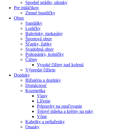
Spodné prádlo, silonky
Pre miláčikov
Zimné bundičky
Obuv
Sandálky
Lodičky
Balerínky, mokasíny
Športová obuv
Šľapky, žabky
Svadobná obuv
Poltopánky, kotníčky
Čižmy
Vysoké čižmy nad kolená
Výpredaj čižiem
Doplnky
Bižutéria a doplnky
Domácnosť
Kozmetika
Vlasy
Líčenie
Prípravky na opaľovanie
Telové mlieka a krémy na ruky
Vône
Kabelky a peňaženky
Opasky