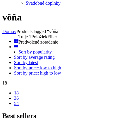
Svadobné doplnky
vôňa
Domov
Products tagged “vôňa”
Tu je 1Položiek
Filter
Predvolené zoradenie
Sort by popularity
Sort by average rating
Sort by latest
Sort by price: low to high
Sort by price: high to low
18
18
36
54
Best sellers