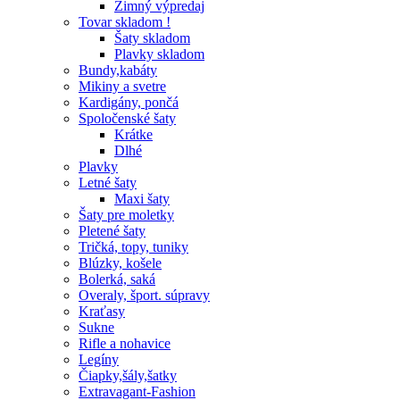
Zimný výpredaj
Tovar skladom !
Šaty skladom
Plavky skladom
Bundy,kabáty
Mikiny a svetre
Kardigány, pončá
Spoločenské šaty
Krátke
Dlhé
Plavky
Letné šaty
Maxi šaty
Šaty pre moletky
Pletené šaty
Tričká, topy, tuniky
Blúzky, košele
Bolerká, saká
Overaly, šport. súpravy
Kraťasy
Sukne
Rifle a nohavice
Legíny
Čiapky,šály,šatky
Extravagant-Fashion