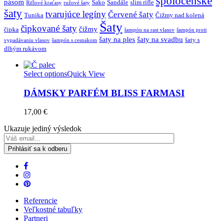
spoločenské
pásom
Sako
Sandále
slim rifle
Riflové kraťasy
ružové šaty
šaty
tvarujúce legíny
Červené šaty
Tunika
Čižmy nad kolená
Šaty
čipkované šaty
čižmy
čipka
šampón na rast vlasov
šampón proti
šaty na ples
šaty na svadbu
šaty s
vypadávaniu vlasov
šampón s cesnakom
dlhým rukávom
Select options
Quick View
DÁMSKY PARFÉM BLISS FARMASI
17,00
€
Ukazuje jediný výsledok
Referencie
Veľkostné tabuľky
Partneri