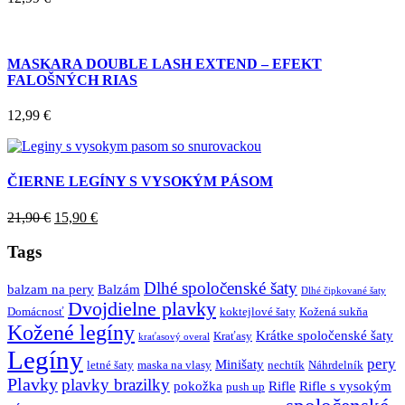
MASKARA DOUBLE LASH EXTEND – EFEKT
FALOŠNÝCH RIAS
12,99
€
ČIERNE LEGÍNY S VYSOKÝM PÁSOM
21,90
€
15,90
€
Tags
Dlhé spoločenské šaty
balzam na pery
Balzám
Dlhé čipkované šaty
Dvojdielne plavky
Domácnosť
koktejlové šaty
Kožená sukňa
Kožené legíny
Krátke spoločenské šaty
Kraťasy
kraťasový overal
Legíny
pery
Minišaty
letné šaty
maska na vlasy
nechtík
Náhrdelník
Plavky
plavky brazilky
pokožka
Rifle
Rifle s vysokým
push up