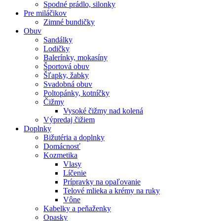
Spodné prádlo, silonky
Pre miláčikov
Zimné bundičky
Obuv
Sandálky
Lodičky
Balerínky, mokasíny
Športová obuv
Šľapky, žabky
Svadobná obuv
Poltopánky, kotníčky
Čižmy
Vysoké čižmy nad kolená
Výpredaj čižiem
Doplnky
Bižutéria a doplnky
Domácnosť
Kozmetika
Vlasy
Líčenie
Prípravky na opaľovanie
Telové mlieka a krémy na ruky
Vône
Kabelky a peňaženky
Opasky