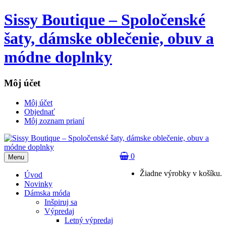
Sissy Boutique – Spoločenské
šaty, dámske oblečenie, obuv a
módne doplnky
Môj účet
Môj účet
Objednať
Môj zoznam prianí
0
Menu
Žiadne výrobky v košíku.
Úvod
Novinky
Dámska móda
Inšpiruj sa
Výpredaj
Letný výpredaj