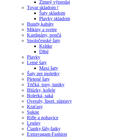
Zimný výpredaj
Tovar skladom !
Šaty skladom
Plavky skladom
Bundy,kabáty
Mikiny a svetre
Kardigány, pončá
Spoločenské šaty
Krátke
Dlhé
Plavky
Letné šaty
Maxi šaty
Šaty pre moletky
Pletené šaty
Tričká, topy, tuniky
Blúzky, košele
Bolerká, saká
Overaly, šport. súpravy
Kraťasy
Sukne
Rifle a nohavice
Legíny
Čiapky,šály,šatky
Extravagant-Fashion