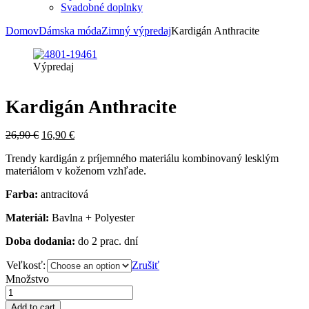
Svadobné doplnky
Domov
Dámska móda
Zimný výpredaj
Kardigán Anthracite
Výpredaj
Kardigán Anthracite
26,90
€
16,90
€
Trendy kardigán z príjemného materiálu kombinovaný lesklým
materiálom v koženom vzhľade.
Farba:
antracitová
Materiál:
Bavlna + Polyester
Doba dodania:
do 2 prac. dní
Veľkosť:
Zrušiť
Množstvo
Add to cart