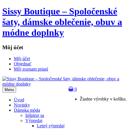
Sissy Boutique – Spoločenské
šaty, dámske oblečenie, obuv a
módne doplnky
Môj účet
Môj účet
Objednať
Môj zoznam prianí
0
Menu
Žiadne výrobky v košíku.
Úvod
Novinky
Dámska móda
Inšpiruj sa
Výpredaj
Letný výpredaj