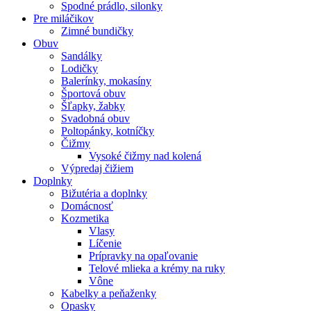
Spodné prádlo, silonky
Pre miláčikov
Zimné bundičky
Obuv
Sandálky
Lodičky
Balerínky, mokasíny
Športová obuv
Šľapky, žabky
Svadobná obuv
Poltopánky, kotníčky
Čižmy
Vysoké čižmy nad kolená
Výpredaj čižiem
Doplnky
Bižutéria a doplnky
Domácnosť
Kozmetika
Vlasy
Líčenie
Prípravky na opaľovanie
Telové mlieka a krémy na ruky
Vône
Kabelky a peňaženky
Opasky