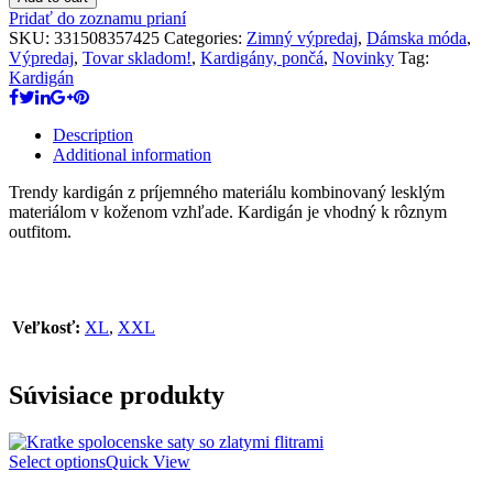
Pridať do zoznamu prianí
SKU:
331508357425
Categories:
Zimný výpredaj
,
Dámska móda
,
Výpredaj
,
Tovar skladom!
,
Kardigány, pončá
,
Novinky
Tag:
Kardigán
Description
Additional information
Trendy kardigán z príjemného materiálu kombinovaný lesklým
materiálom v koženom vzhľade. Kardigán je vhodný k rôznym
outfitom.
Veľkosť:
XL
,
XXL
Súvisiace produkty
Select options
Quick View