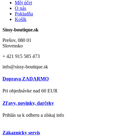
Môj účet
O nás
Pokladňa
Košík
Sissy-boutique.sk
Prešov, 080 01
Slovensko
+ 421
915 585 473
info@sissy-boutique.sk
Doprava ZADARMO
Pri objednávke nad 60 EUR
Zľavy, novinky, darčeky
Prihlás sa k odberu a získaj info
Zákaznícky servis