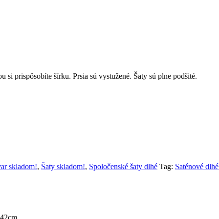
 si prispôsobíte šírku. Prsia sú vystužené. Šaty sú plne podšité.
ar skladom!
,
Šaty skladom!
,
Spoločenské šaty dlhé
Tag:
Saténové dlhé
142cm.