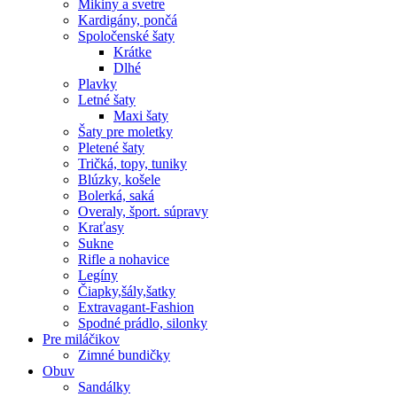
Mikiny a svetre
Kardigány, pončá
Spoločenské šaty
Krátke
Dlhé
Plavky
Letné šaty
Maxi šaty
Šaty pre moletky
Pletené šaty
Tričká, topy, tuniky
Blúzky, košele
Bolerká, saká
Overaly, šport. súpravy
Kraťasy
Sukne
Rifle a nohavice
Legíny
Čiapky,šály,šatky
Extravagant-Fashion
Spodné prádlo, silonky
Pre miláčikov
Zimné bundičky
Obuv
Sandálky