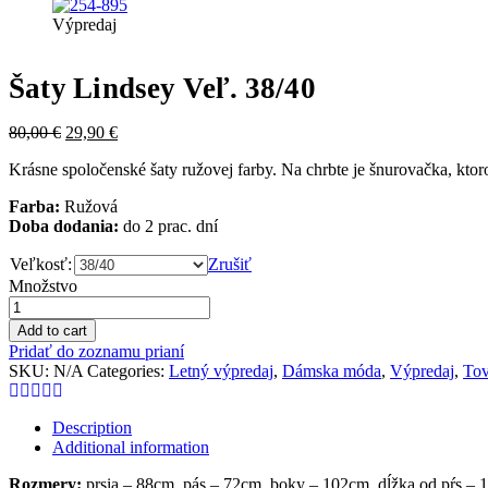
Výpredaj
Šaty Lindsey Veľ. 38/40
80,00
€
29,90
€
Krásne spoločenské šaty ružovej farby. Na chrbte je šnurovačka, ktorou
Farba:
Ružová
Doba dodania:
do 2 prac. dní
Veľkosť:
Zrušiť
Množstvo
Add to cart
Pridať do zoznamu prianí
SKU:
N/A
Categories:
Letný výpredaj
,
Dámska móda
,
Výpredaj
,
Tov
Description
Additional information
Rozmery:
prsia – 88cm, pás – 72cm, boky – 102cm, dĺžka od pŕs – 