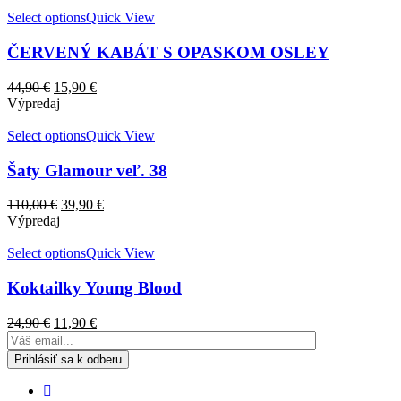
Select options
Quick View
ČERVENÝ KABÁT S OPASKOM OSLEY
44,90
€
15,90
€
Výpredaj
Select options
Quick View
Šaty Glamour veľ. 38
110,00
€
39,90
€
Výpredaj
Select options
Quick View
Koktailky Young Blood
24,90
€
11,90
€