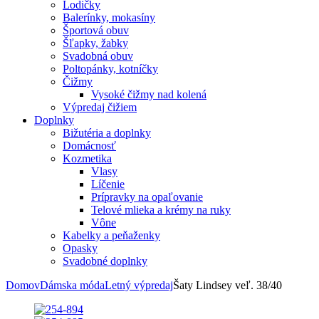
Lodičky
Balerínky, mokasíny
Športová obuv
Šľapky, žabky
Svadobná obuv
Poltopánky, kotníčky
Čižmy
Vysoké čižmy nad kolená
Výpredaj čižiem
Doplnky
Bižutéria a doplnky
Domácnosť
Kozmetika
Vlasy
Líčenie
Prípravky na opaľovanie
Telové mlieka a krémy na ruky
Vône
Kabelky a peňaženky
Opasky
Svadobné doplnky
Domov
Dámska móda
Letný výpredaj
Šaty Lindsey veľ. 38/40