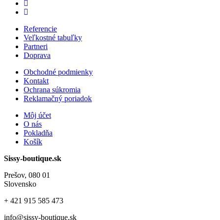
Referencie
Veľkostné tabuľky
Partneri
Doprava
Obchodné podmienky
Kontakt
Ochrana súkromia
Reklamačný poriadok
Môj účet
O nás
Pokladňa
Košík
Sissy-boutique.sk
Prešov, 080 01
Slovensko
+ 421
915 585 473
info@sissy-boutique.sk