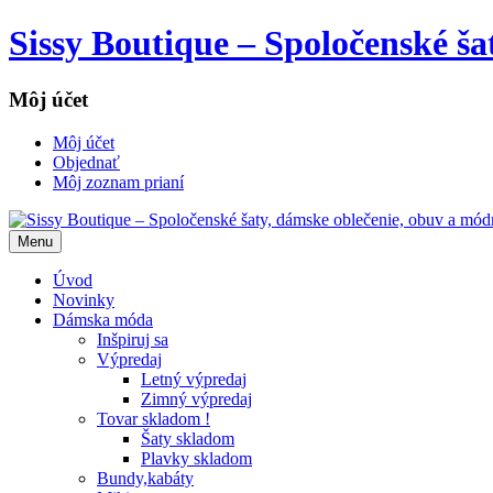
Sissy Boutique – Spoločenské š
Môj účet
Môj účet
Objednať
Môj zoznam prianí
Menu
Úvod
Novinky
Dámska móda
Inšpiruj sa
Výpredaj
Letný výpredaj
Zimný výpredaj
Tovar skladom !
Šaty skladom
Plavky skladom
Bundy,kabáty