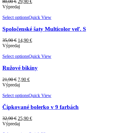
80,00
€
29,90
€
Výpredaj
Select options
Quick View
Spoločenské šaty Multicolor veľ. S
35,90
€
14,90
€
Výpredaj
Select options
Quick View
Ružové bikiny
21,90
€
7,90
€
Výpredaj
Select options
Quick View
Čipkované bolerko v 9 farbách
32,90
€
25,90
€
Výpredaj