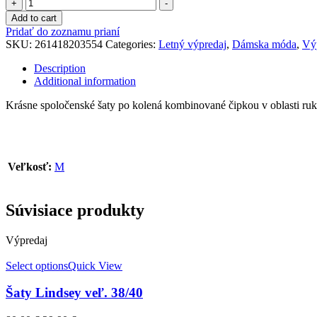
Add to cart
Pridať do zoznamu prianí
SKU:
261418203554
Categories:
Letný výpredaj
,
Dámska móda
,
Vý
Description
Additional information
Krásne spoločenské šaty po kolená kombinované čipkou v oblasti ruká
Veľkosť:
M
Súvisiace produkty
Výpredaj
Select options
Quick View
Šaty Lindsey veľ. 38/40