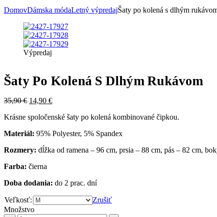
Domov
Dámska móda
Letný výpredaj
Šaty po kolená s dlhým rukávo
Výpredaj
Šaty Po Kolená S Dlhým Rukávom
35,90
€
14,90
€
Krásne spoločenské šaty po kolená kombinované čipkou.
Materiál:
95% Polyester, 5% Spandex
Rozmery:
dĺžka od ramena – 96 cm, prsia – 88 cm, pás – 82 cm, bo
Farba:
čierna
Doba dodania:
do 2 prac. dní
Veľkosť:
Zrušiť
Množstvo