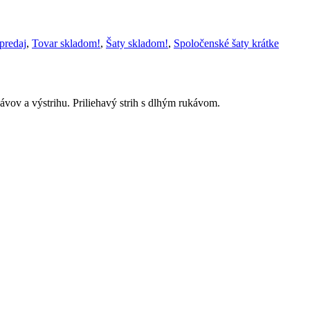
predaj
,
Tovar skladom!
,
Šaty skladom!
,
Spoločenské šaty krátke
vov a výstrihu. Priliehavý strih s dlhým rukávom.