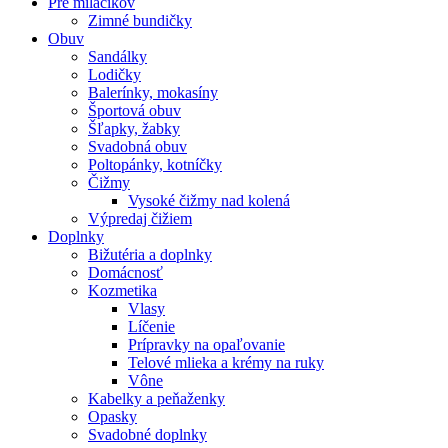
Pre miláčikov
Zimné bundičky
Obuv
Sandálky
Lodičky
Balerínky, mokasíny
Športová obuv
Šľapky, žabky
Svadobná obuv
Poltopánky, kotníčky
Čižmy
Vysoké čižmy nad kolená
Výpredaj čižiem
Doplnky
Bižutéria a doplnky
Domácnosť
Kozmetika
Vlasy
Líčenie
Prípravky na opaľovanie
Telové mlieka a krémy na ruky
Vône
Kabelky a peňaženky
Opasky
Svadobné doplnky