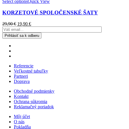
Select options
Quick View
KORZETOVÉ SPOLOČENSKÉ ŠATY
29,90
€
19,90
€
Referencie
Veľkostné tabuľky
Partneri
Doprava
Obchodné podmienky
Kontakt
Ochrana súkromia
Reklamačný poriadok
Môj účet
O nás
Pokladňa