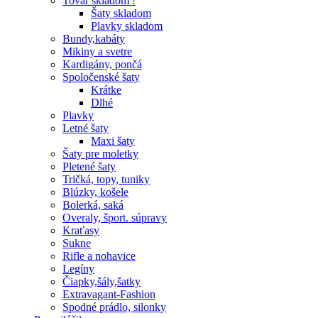
Tovar skladom !
Šaty skladom
Plavky skladom
Bundy,kabáty
Mikiny a svetre
Kardigány, pončá
Spoločenské šaty
Krátke
Dlhé
Plavky
Letné šaty
Maxi šaty
Šaty pre moletky
Pletené šaty
Tričká, topy, tuniky
Blúzky, košele
Bolerká, saká
Overaly, šport. súpravy
Kraťasy
Sukne
Rifle a nohavice
Legíny
Čiapky,šály,šatky
Extravagant-Fashion
Spodné prádlo, silonky