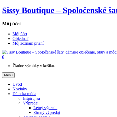
Sissy Boutique – Spoločenské š
Môj účet
Môj účet
Objednať
Môj zoznam prianí
0
Žiadne výrobky v košíku.
Menu
Úvod
Novinky
Dámska móda
Inšpiruj sa
Výpredaj
Letný výpredaj
Zimný výpredaj