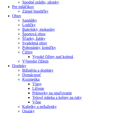
Spodné prádlo, silonky
Pre miláčikov
Zimné bundičky
Obuv
Sandálky
Lodičky
Balerínky, mokasíny
Športová obuv
Šľapky, žabky
Svadobná obuv
Poltopánky, kotníčky
Čižmy
Vysoké čižmy nad kolená
Výpredaj čižiem
Doplnky
Bižutéria a doplnky
Domácnosť
Kozmetika
Vlasy
Líčenie
Prípravky na opaľovanie
Telové mlieka a krémy na ruky
Vône
Kabelky a peňaženky
Opasky