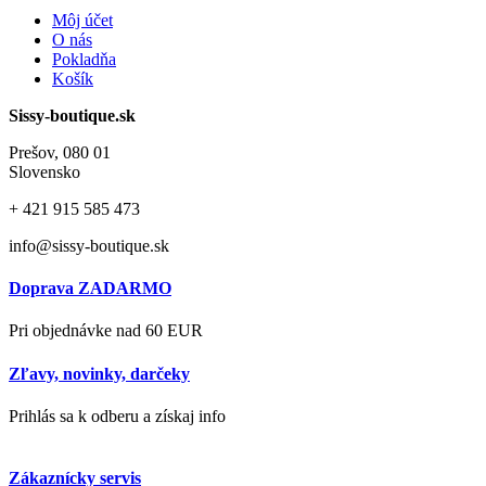
Môj účet
O nás
Pokladňa
Košík
Sissy-boutique.sk
Prešov, 080 01
Slovensko
+ 421
915 585 473
info@sissy-boutique.sk
Doprava ZADARMO
Pri objednávke nad 60 EUR
Zľavy, novinky, darčeky
Prihlás sa k odberu a získaj info
Zákaznícky servis