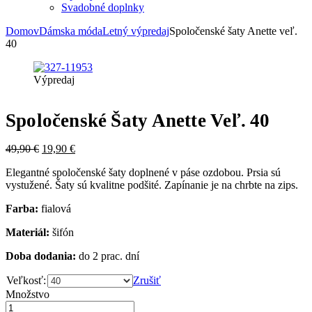
Svadobné doplnky
Domov
Dámska móda
Letný výpredaj
Spoločenské šaty Anette veľ.
40
Výpredaj
Spoločenské Šaty Anette Veľ. 40
49,90
€
19,90
€
Elegantné spoločenské šaty doplnené v páse ozdobou. Prsia sú
vystužené. Šaty sú kvalitne podšité. Zapínanie je na chrbte na zips.
Farba:
fialová
Materiál:
šifón
Doba dodania:
do 2 prac. dní
Veľkosť:
Zrušiť
Množstvo