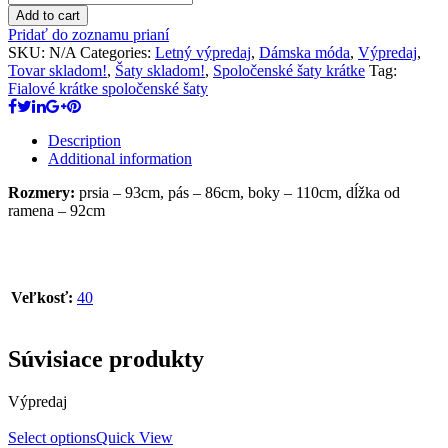
Add to cart
Pridať do zoznamu prianí
SKU:
N/A
Categories:
Letný výpredaj
,
Dámska móda
,
Výpredaj
,
Tovar skladom!
,
Šaty skladom!
,
Spoločenské šaty krátke
Tag:
Fialové krátke spoločenské šaty
Description
Additional information
Rozmery:
prsia – 93cm, pás – 86cm, boky – 110cm, dĺžka od
ramena – 92cm
Veľkosť:
40
Súvisiace produkty
Výpredaj
Select options
Quick View