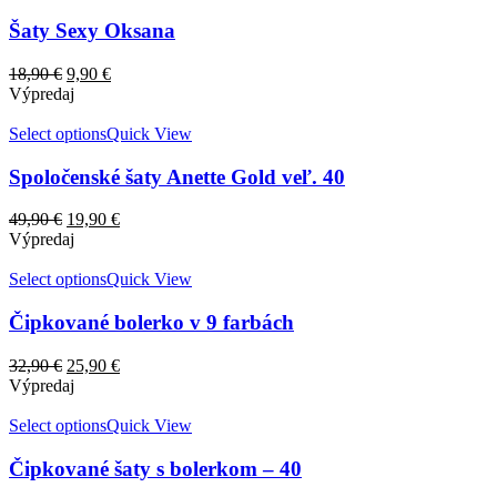
Šaty Sexy Oksana
18,90
€
9,90
€
Výpredaj
Select options
Quick View
Spoločenské šaty Anette Gold veľ. 40
49,90
€
19,90
€
Výpredaj
Select options
Quick View
Čipkované bolerko v 9 farbách
32,90
€
25,90
€
Výpredaj
Select options
Quick View
Čipkované šaty s bolerkom – 40