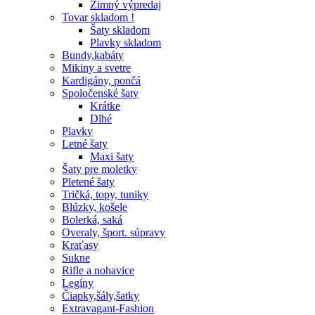
Zimný výpredaj
Tovar skladom !
Šaty skladom
Plavky skladom
Bundy,kabáty
Mikiny a svetre
Kardigány, pončá
Spoločenské šaty
Krátke
Dlhé
Plavky
Letné šaty
Maxi šaty
Šaty pre moletky
Pletené šaty
Tričká, topy, tuniky
Blúzky, košele
Bolerká, saká
Overaly, šport. súpravy
Kraťasy
Sukne
Rifle a nohavice
Legíny
Čiapky,šály,šatky
Extravagant-Fashion