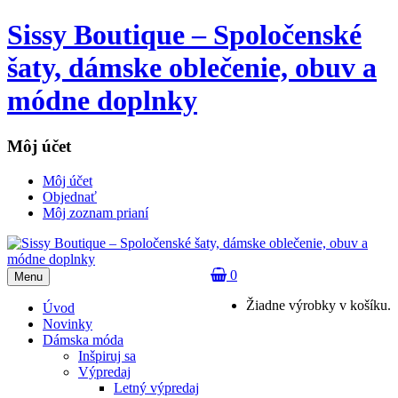
Sissy Boutique – Spoločenské
šaty, dámske oblečenie, obuv a
módne doplnky
Môj účet
Môj účet
Objednať
Môj zoznam prianí
0
Menu
Žiadne výrobky v košíku.
Úvod
Novinky
Dámska móda
Inšpiruj sa
Výpredaj
Letný výpredaj