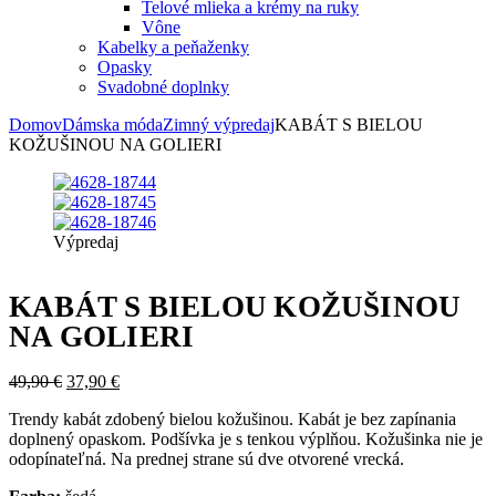
Telové mlieka a krémy na ruky
Vône
Kabelky a peňaženky
Opasky
Svadobné doplnky
Domov
Dámska móda
Zimný výpredaj
KABÁT S BIELOU
KOŽUŠINOU NA GOLIERI
Výpredaj
KABÁT S BIELOU KOŽUŠINOU
NA GOLIERI
49,90
€
37,90
€
Trendy kabát zdobený bielou kožušinou. Kabát je bez zapínania
doplnený opaskom. Podšívka je s tenkou výplňou. Kožušinka nie je
odopínateľná. Na prednej strane sú dve otvorené vrecká.