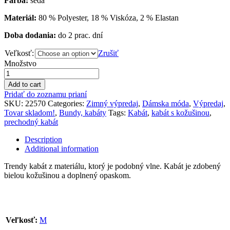
Farba:
šedá
Materiál:
80 % Polyester, 18 % Viskóza, 2 % Elastan
Doba dodania:
do 2 prac. dní
Veľkosť:
Zrušiť
Množstvo
Add to cart
Pridať do zoznamu prianí
SKU:
22570
Categories:
Zimný výpredaj
,
Dámska móda
,
Výpredaj
,
Tovar skladom!
,
Bundy, kabáty
Tags:
Kabát
,
kabát s kožušinou
,
prechodný kabát
Description
Additional information
Trendy kabát z materiálu, ktorý je podobný vlne. Kabát je zdobený
bielou kožušinou a doplnený opaskom.
Veľkosť:
M