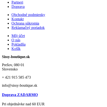
Partneri
Doprava
Obchodné podmienky
Kontakt
Ochrana súkromia
Reklamačný poriadok
Môj účet
O nás
Pokladňa
Košík
Sissy-boutique.sk
Prešov, 080 01
Slovensko
+ 421
915 585 473
info@sissy-boutique.sk
Doprava ZADARMO
Pri objednávke nad 60 EUR