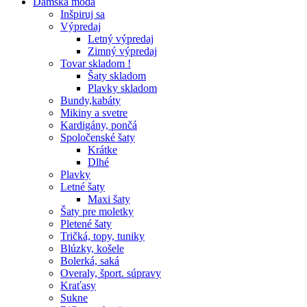
Dámska móda
Inšpiruj sa
Výpredaj
Letný výpredaj
Zimný výpredaj
Tovar skladom !
Šaty skladom
Plavky skladom
Bundy,kabáty
Mikiny a svetre
Kardigány, pončá
Spoločenské šaty
Krátke
Dlhé
Plavky
Letné šaty
Maxi šaty
Šaty pre moletky
Pletené šaty
Tričká, topy, tuniky
Blúzky, košele
Bolerká, saká
Overaly, šport. súpravy
Kraťasy
Sukne