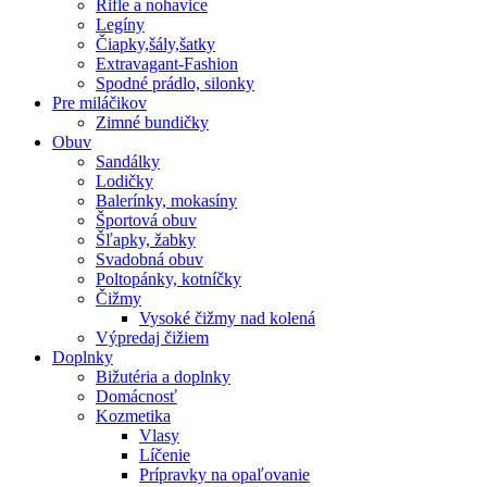
Rifle a nohavice
Legíny
Čiapky,šály,šatky
Extravagant-Fashion
Spodné prádlo, silonky
Pre miláčikov
Zimné bundičky
Obuv
Sandálky
Lodičky
Balerínky, mokasíny
Športová obuv
Šľapky, žabky
Svadobná obuv
Poltopánky, kotníčky
Čižmy
Vysoké čižmy nad kolená
Výpredaj čižiem
Doplnky
Bižutéria a doplnky
Domácnosť
Kozmetika
Vlasy
Líčenie
Prípravky na opaľovanie