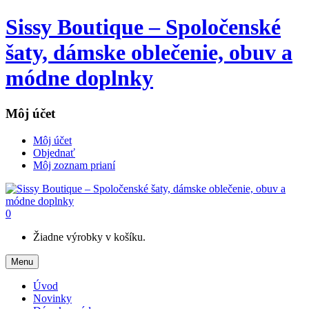
Sissy Boutique – Spoločenské
šaty, dámske oblečenie, obuv a
módne doplnky
Môj účet
Môj účet
Objednať
Môj zoznam prianí
0
Žiadne výrobky v košíku.
Menu
Úvod
Novinky